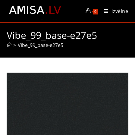
Skip
Izvēlne
to
0
content
Vibe_99_base-e27e5
>
Vibe_99_base-e27e5