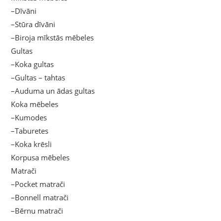
–Dīvāni
–Stūra dīvāni
–Biroja mīkstās mēbeles
Gultas
–Koka gultas
–Gultas – tahtas
–Auduma un ādas gultas
Koka mēbeles
–Kumodes
–Taburetes
–Koka krēsli
Korpusa mēbeles
Matrači
–Pocket matrači
–Bonnell matrači
–Bērnu matrači