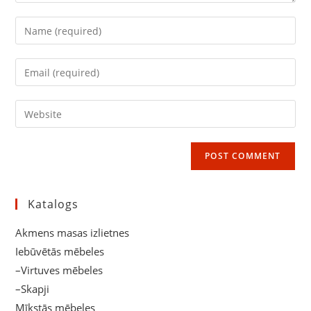
Enter
your
name
Enter
or
your
username
email
Enter
to
address
your
comment
to
website
comment
URL
(optional)
Katalogs
Akmens masas izlietnes
Iebūvētās mēbeles
–Virtuves mēbeles
–Skapji
Mīkstās mēbeles