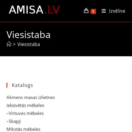
Skip
Izvēlne
to
0
content
Viesistaba
>
Viesistaba
Katalogs
Akmens masas izlietnes
Iebūvētās mēbeles
–Virtuves mēbeles
–Skapji
Mīkstās mēbeles