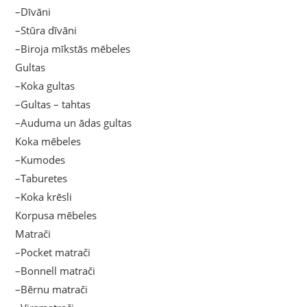
–Dīvāni
–Stūra dīvāni
–Biroja mīkstās mēbeles
Gultas
–Koka gultas
–Gultas – tahtas
–Auduma un ādas gultas
Koka mēbeles
–Kumodes
–Taburetes
–Koka krēsli
Korpusa mēbeles
Matrači
–Pocket matrači
–Bonnell matrači
–Bērnu matrači