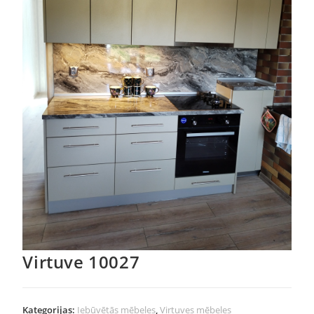
Virtuve 10027
Kategorijas:
Iebūvētās mēbeles
,
Virtuves mēbeles