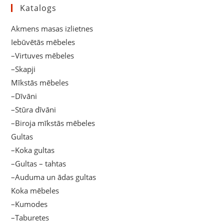
Katalogs
Akmens masas izlietnes
Iebūvētās mēbeles
–Virtuves mēbeles
–Skapji
Mīkstās mēbeles
–Dīvāni
–Stūra dīvāni
–Biroja mīkstās mēbeles
Gultas
–Koka gultas
–Gultas – tahtas
–Auduma un ādas gultas
Koka mēbeles
–Kumodes
–Taburetes