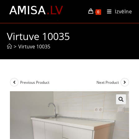
Izvēlne
0
Virtuve 10035
>
Virtuve 10035
Previous Product
Next Product