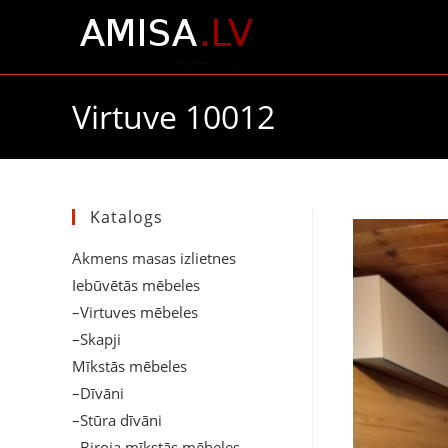
Virtuve 10012
Katalogs
Akmens masas izlietnes
Iebūvētās mēbeles
–Virtuves mēbeles
–Skapji
Mīkstās mēbeles
–Dīvāni
–Stūra dīvāni
–Biroja mīkstās mēbeles