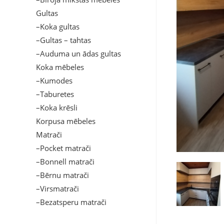
Gultas
–Koka gultas
–Gultas – tahtas
–Auduma un ādas gultas
Koka mēbeles
–Kumodes
–Taburetes
–Koka krēsli
Korpusa mēbeles
Matrači
–Pocket matrači
–Bonnell matrači
–Bērnu matrači
–Virsmatrači
–Bezatsperu matrači