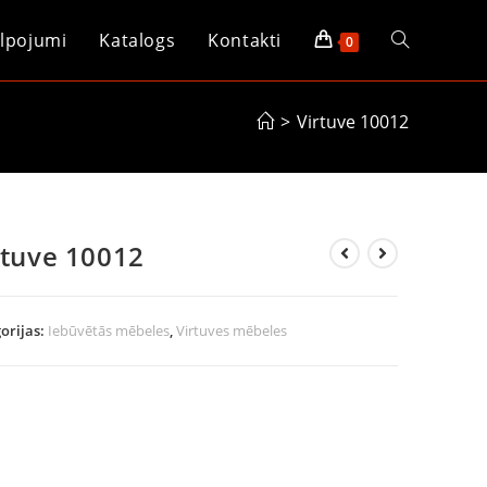
lpojumi
Katalogs
Kontakti
0
>
Virtuve 10012
rtuve 10012
orijas:
Iebūvētās mēbeles
,
Virtuves mēbeles