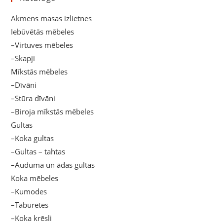
Akmens masas izlietnes
Iebūvētās mēbeles
–Virtuves mēbeles
–Skapji
Mīkstās mēbeles
–Dīvāni
–Stūra dīvāni
–Biroja mīkstās mēbeles
Gultas
–Koka gultas
–Gultas – tahtas
–Auduma un ādas gultas
Koka mēbeles
–Kumodes
–Taburetes
–Koka krēsli