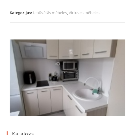
Kategorijas:
Iebūvētās mēbeles
,
Virtuves mēbeles
Katalogs