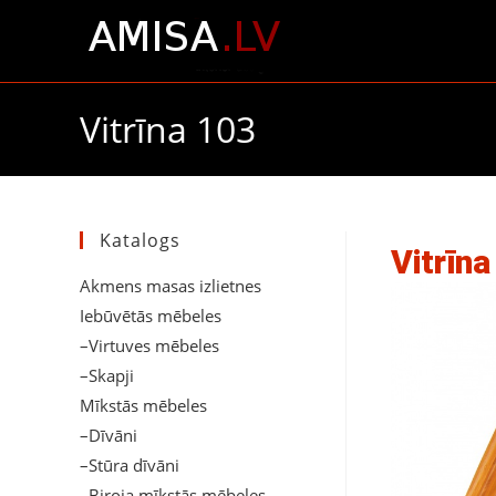
Vitrīna 103
Katalogs
Vitrīna
Akmens masas izlietnes
Iebūvētās mēbeles
–Virtuves mēbeles
–Skapji
Mīkstās mēbeles
–Dīvāni
–Stūra dīvāni
–Biroja mīkstās mēbeles