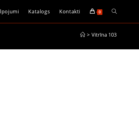
lpojumi
Katalogs
Kontakti
0
>
Vitrīna 103