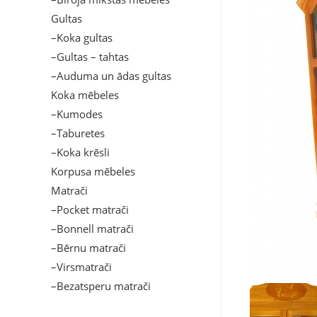
Gultas
–Koka gultas
–Gultas – tahtas
–Auduma un ādas gultas
Koka mēbeles
–Kumodes
–Taburetes
–Koka krēsli
Korpusa mēbeles
Matrači
–Pocket matrači
–Bonnell matrači
–Bērnu matrači
–Virsmatrači
–Bezatsperu matrači