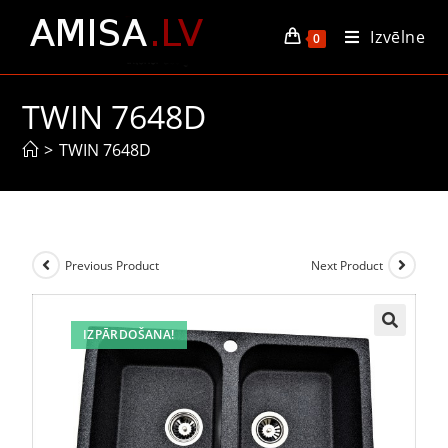
Izvēlne
0
TWIN 7648D
>
TWIN 7648D
Previous Product
Next Product
IZPĀRDOŠANA!