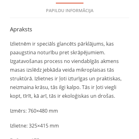
PAPILDU INFORMĀCIJA
Apraksts
Izlietnēm ir speciāls glancēts pārklājums, kas
paaugstina noturību pret skrāpējumiem.
Izgatavošanas process no viendabīgās akmens
masas izslēdz jebkāda veida mikroplaisas tās
struktūrā. Izlietnes ir ļoti izturīgas un praktiskas,
neizmaina krāsu, tās ilgi kalpo. Tās ir ļoti viegli
kopt, tīrīt, kā arī, tās ir ekoloģiskas un drošas.
Izmērs: 760×480 mm
Izlietne: 325×415 mm