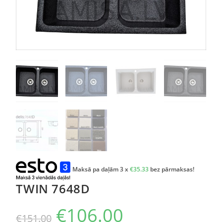
Maksā pa daļām 3 x
€
35.33
bez pārmaksas!
TWIN 7648D
€
106.00
€
151.00