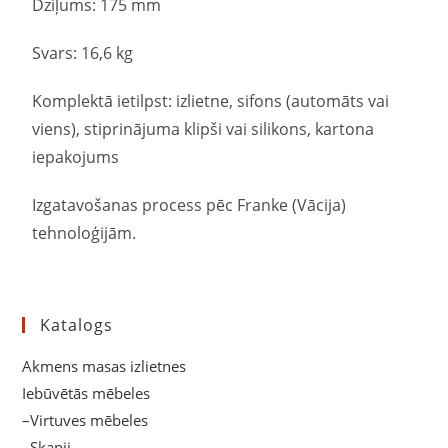
Dziļums: 175 mm
Svars: 16,6 kg
Komplektā ietilpst: izlietne, sifons (automāts vai
viens), stiprinājuma klipši vai silikons, kartona
iepakojums
Izgatavošanas process pēc Franke (Vācija)
tehnoloģijām.
Katalogs
Akmens masas izlietnes
Iebūvētās mēbeles
–Virtuves mēbeles
–Skapji