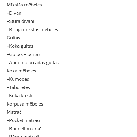
Mīkstās mēbeles
–Dīvāni
–Stūra dīvāni
–Biroja mīkstās mēbeles
Gultas
–Koka gultas
–Gultas – tahtas
–Auduma un ādas gultas
Koka mēbeles
–Kumodes
–Taburetes
–Koka krēsli
Korpusa mēbeles
Matrači
–Pocket matrači
–Bonnell matrači
–Bērnu matrači