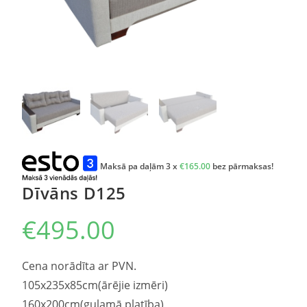
Maksā pa daļām 3 x
€
165.00
bez pārmaksas!
Dīvāns D125
€
495.00
Cena norādīta ar PVN.
105x235x85cm(ārējie izmēri)
160x200cm(guļamā platība)