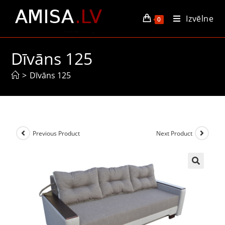
Izvēlne
0
Dīvāns 125
>
Dīvāns 125
Previous Product
Next Product