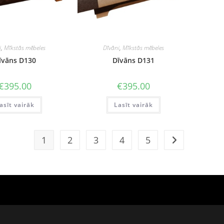
i
,
Mīkstās mēbeles
Dīvāni
,
Mīkstās mēbeles
īvāns D130
Dīvāns D131
€
395.00
€
395.00
asīt vairāk
Lasīt vairāk
1
2
3
4
5