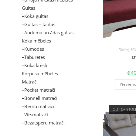
Gultas
–Koka gultas
–Gultas – tahtas
–Auduma un ādas gultas
Koka mēbeles
–Kumodes
Dīvāni
,
Mīk
–Taburetes
D
–Koka krēsli
€
49
Korpusa mēbeles
Matrači
Pievien
–Pocket matrači
–Bonnell matrači
–Bērnu matrači
OUT OF STOC
–Virsmatrači
–Bezatsperu matrači