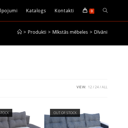
lpojumi
Katalogs
Kontakti
Toggle
0
website
>
Produkti
>
Mīkstās mēbeles
>
Dīvāni
search
VIEW:
12
24
ALL
STOCK
OUT OF STOCK