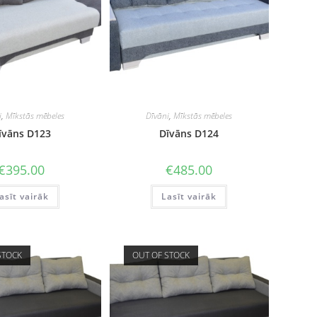
i
,
Mīkstās mēbeles
Dīvāni
,
Mīkstās mēbeles
īvāns D123
Dīvāns D124
€
395.00
€
485.00
asīt vairāk
Lasīt vairāk
STOCK
OUT OF STOCK