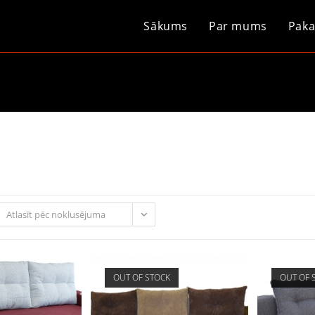
Sākums
Par mums
Paka
Atlasīt pēc noklusējuma
OUT OF STOCK
OUT OF 