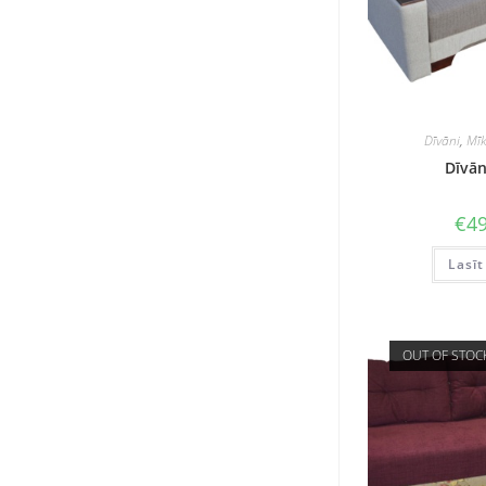
Dīvāni
,
Mīk
Dīvān
€
49
Lasīt
OUT OF STOC