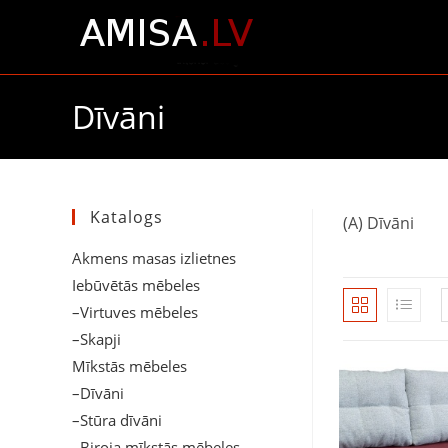
Skip
to
content
Dīvāni
Katalogs
(A) Dīvāni
Akmens masas izlietnes
Iebūvētās mēbeles
–Virtuves mēbeles
–Skapji
Mīkstās mēbeles
–Dīvāni
–Stūra dīvāni
–Biroja mīkstās mēbeles