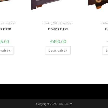
stās mēbeles
Dīvāni
,
Mīkstās mēbeles
Dīvān
s D128
Dīvāns D129
D
5.00
€
490.00
 vairāk
Lasīt vairāk
L
Copyright 2026 - AMISA.LV