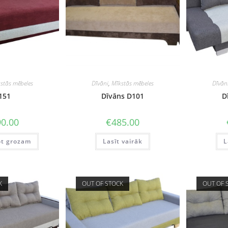
stās mēbeles
Dīvāni
,
Mīkstās mēbeles
Dīvān
151
Dīvāns D101
D
0.00
€
485.00
ot grozam
Lasīt vairāk
L
K
OUT OF STOCK
OUT OF 