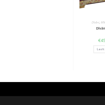
Dīvāni
,
Mīk
Dīvān
€
45
Lasīt