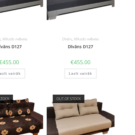
i
,
Mīkstās mēbeles
Dīvāni
,
Mīkstās mēbeles
īvāns D127
Dīvāns D127
€
455.00
€
455.00
asīt vairāk
Lasīt vairāk
STOCK
OUT OF STOCK