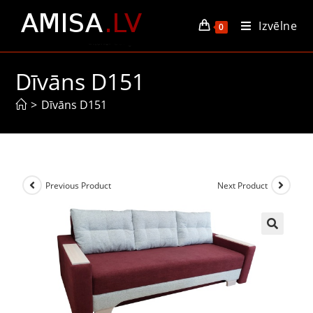
Izvēlne
0
Dīvāns D151
>
Dīvāns D151
Previous Product
Next Product