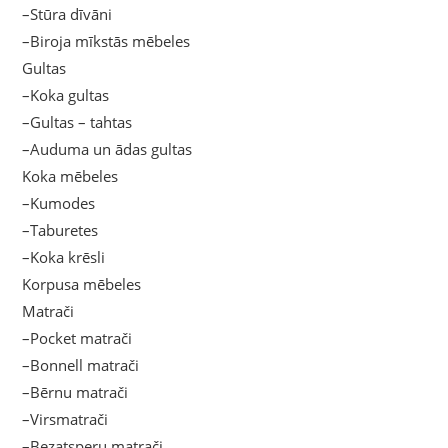
–Stūra dīvāni
–Biroja mīkstās mēbeles
Gultas
–Koka gultas
–Gultas – tahtas
–Auduma un ādas gultas
Koka mēbeles
–Kumodes
–Taburetes
–Koka krēsli
Korpusa mēbeles
Matrači
–Pocket matrači
–Bonnell matrači
–Bērnu matrači
–Virsmatrači
–Bezatsperu matrači