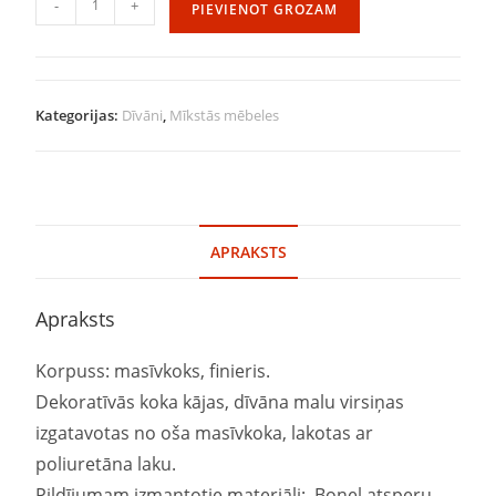
-
+
PIEVIENOT GROZAM
Kategorijas:
Dīvāni
,
Mīkstās mēbeles
APRAKSTS
Apraksts
Korpuss: masīvkoks, finieris.
Dekoratīvās koka kājas, dīvāna malu virsiņas
izgatavotas no oša masīvkoka, lakotas ar
poliuretāna laku.
Pildījumam izmantotie materiāli: Bonel atsperu