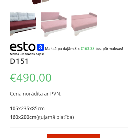
Maksā pa daļām 3 x
€
163.33
bez pārmaksas!
D151
€
490.00
Cena norādīta ar PVN.
105x235x85cm
160x200cm
(guļamā platība)