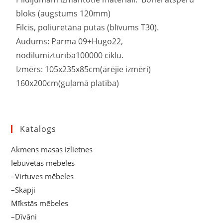
bloks (augstums 120mm)
Filcis, poliuretāna putas (blīvums T30).
Audums: Parma 09+Hugo22,
nodilumizturība100000 ciklu.
Izmērs: 105x235x85cm(ārējie izmēri)
160x200cm(guļamā platība)
Katalogs
Akmens masas izlietnes
Iebūvētās mēbeles
–Virtuves mēbeles
–Skapji
Mīkstās mēbeles
–Dīvāni