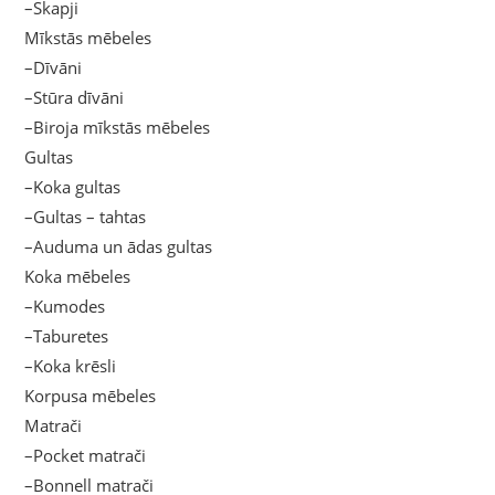
–Skapji
Mīkstās mēbeles
–Dīvāni
–Stūra dīvāni
–Biroja mīkstās mēbeles
Gultas
–Koka gultas
–Gultas – tahtas
–Auduma un ādas gultas
Koka mēbeles
–Kumodes
–Taburetes
–Koka krēsli
Korpusa mēbeles
Matrači
–Pocket matrači
–Bonnell matrači