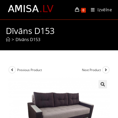
Izvēlne
0
Dīvāns D153
>
Dīvāns D153
Previous Product
Next Product