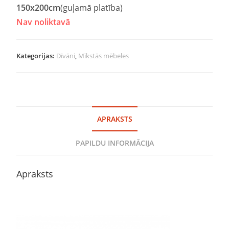
150x200cm
(guļamā platība)
Nav noliktavā
Kategorijas:
Dīvāni
,
Mīkstās mēbeles
APRAKSTS
PAPILDU INFORMĀCIJA
Apraksts