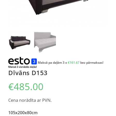
Maksā pa daļām 3 x
€
161.67
bez pārmaksas!
Dīvāns D153
€
485.00
Cena norādīta ar PVN.
105x200x80cm