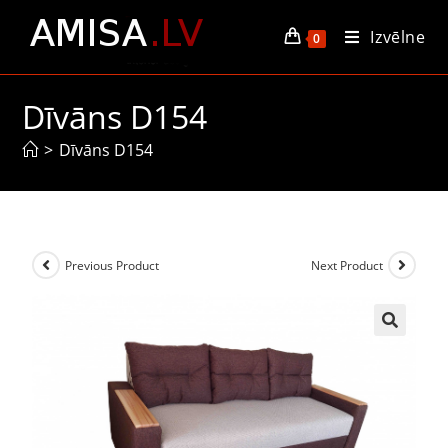
Izvēlne
0
Dīvāns D154
>
Dīvāns D154
Previous Product
Next Product