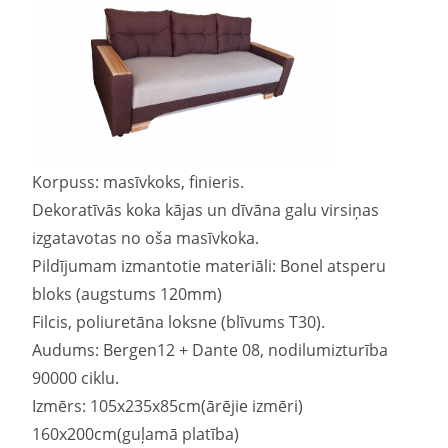
Korpuss: masīvkoks, finieris.
Dekoratīvās koka kājas un dīvāna galu virsiņas
izgatavotas no oša masīvkoka.
Pildījumam izmantotie materiāli: Bonel atsperu
bloks (augstums 120mm)
Filcis, poliuretāna loksne (blīvums T30).
Audums: Bergen12 + Dante 08, nodilumizturība
90000 ciklu.
Izmērs: 105x235x85cm(ārējie izmēri)
160x200cm(guļamā platība)