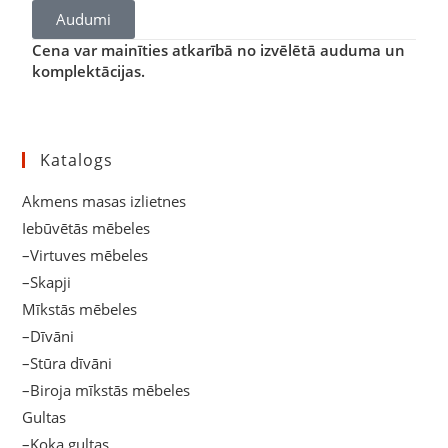
Audumi
Cena var mainīties atkarībā no izvēlētā auduma un
komplektācijas.
Katalogs
Akmens masas izlietnes
Iebūvētās mēbeles
–Virtuves mēbeles
–Skapji
Mīkstās mēbeles
–Dīvāni
–Stūra dīvāni
–Biroja mīkstās mēbeles
Gultas
–Koka gultas