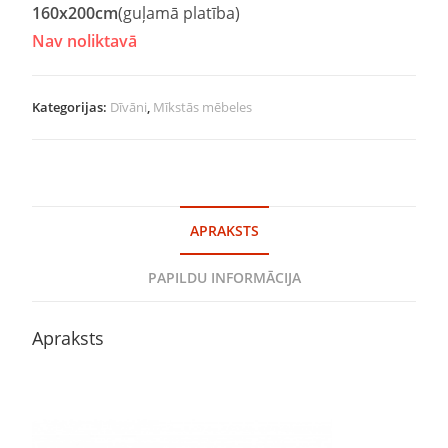
160x200cm
(guļamā platība)
Nav noliktavā
Kategorijas:
Dīvāni
,
Mīkstās mēbeles
APRAKSTS
PAPILDU INFORMĀCIJA
Apraksts