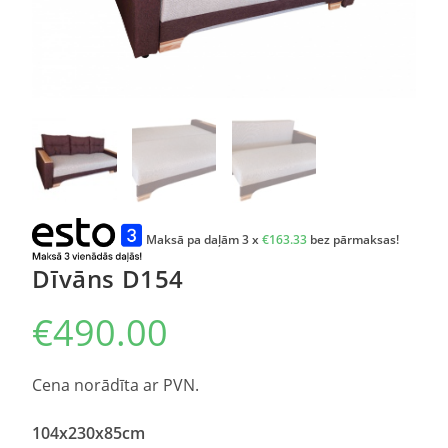
Maksā pa daļām 3 x
€
163.33
bez pārmaksas!
Dīvāns D154
€
490.00
Cena norādīta ar PVN.
104x230x85cm