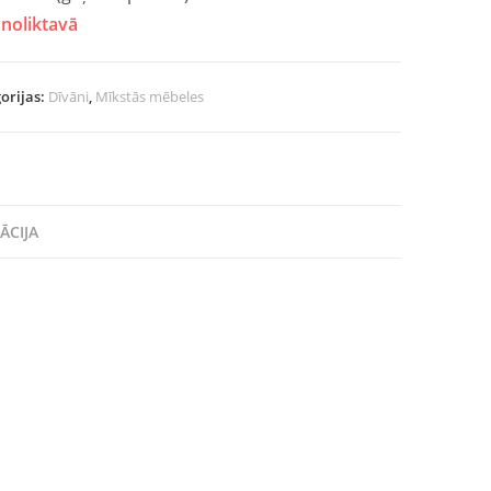
noliktavā
orijas:
Dīvāni
,
Mīkstās mēbeles
ĀCIJA