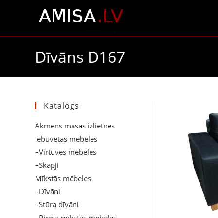
Dīvāns D167
Katalogs
Akmens masas izlietnes
Iebūvētās mēbeles
–Virtuves mēbeles
–Skapji
Mīkstās mēbeles
–Dīvāni
–Stūra dīvāni
–Biroja mīkstās mēbeles