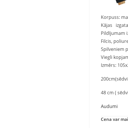
Korpuss: mas
Kājas izgata
Pildījumam i
Filcis, poliu
Spilveniem p
Viegli kopj
Izmērs: 105
200cm(sēdvi
48 cm ( sēd
Audumi
Cena var mai