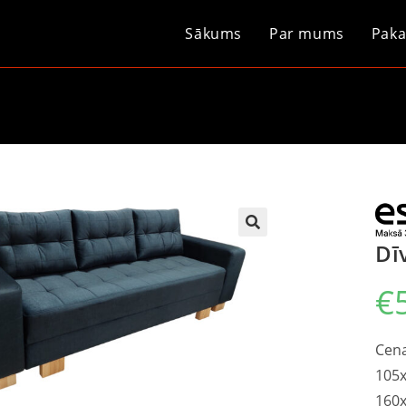
Sākums
Par mums
Paka
Dī
€
Cena
105x
160x