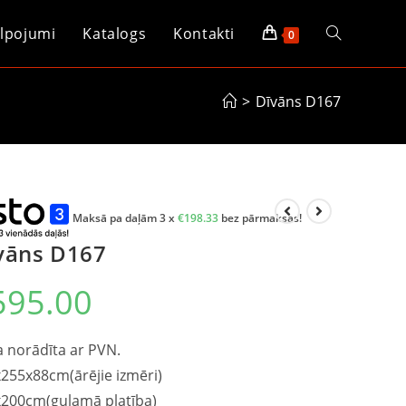
lpojumi
Katalogs
Kontakti
0
>
Dīvāns D167
Maksā pa daļām 3 x
€
198.33
bez pārmaksas!
vāns D167
595.00
 norādīta ar PVN.
255x88cm(ārējie izmēri)
200cm(guļamā platība)