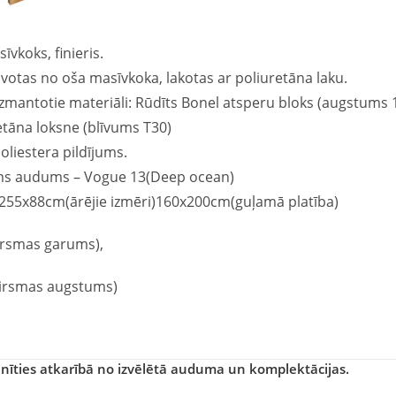
īvkoks, finieris.
votas no oša masīvkoka, lakotas ar poliuretāna laku.
zmantotie materiāli: Rūdīts Bonel atsperu bloks (augstum
retāna loksne (blīvums T30)
oliestera pildījums.
ams audums – Vogue 13(Deep ocean)
x255x88cm(ārējie izmēri)160x200cm(guļamā platība)
rsmas garums),
virsmas augstums)
nīties atkarībā no izvēlētā auduma un komplektācijas.