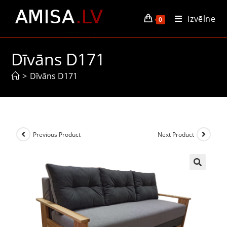
Izvēlne
0
Dīvāns D171
>
Dīvāns D171
Previous Product
Next Product