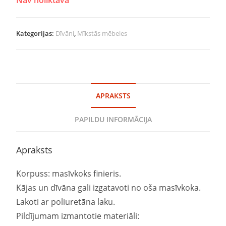
Kategorijas:
Dīvāni
,
Mīkstās mēbeles
APRAKSTS
PAPILDU INFORMĀCIJA
Apraksts
Korpuss: masīvkoks finieris.
Kājas un dīvāna gali izgatavoti no oša masīvkoka.
Lakoti ar poliuretāna laku.
Pildījumam izmantotie materiāli: