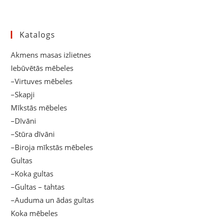
Katalogs
Akmens masas izlietnes
Iebūvētās mēbeles
–Virtuves mēbeles
–Skapji
Mīkstās mēbeles
–Dīvāni
–Stūra dīvāni
–Biroja mīkstās mēbeles
Gultas
–Koka gultas
–Gultas – tahtas
–Auduma un ādas gultas
Koka mēbeles