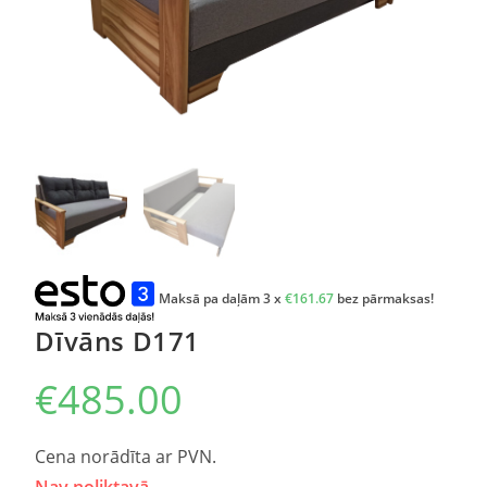
Maksā pa daļām 3 x
€
161.67
bez pārmaksas!
Dīvāns D171
€
485.00
Cena norādīta ar PVN.
Nav noliktavā