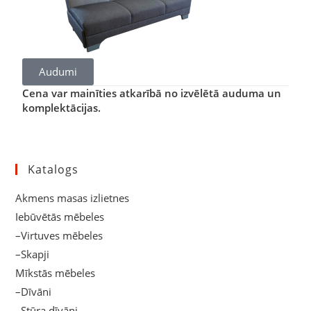
Audumi
Cena var mainīties atkarībā no izvēlētā auduma un
komplektācijas.
Katalogs
Akmens masas izlietnes
Iebūvētās mēbeles
–Virtuves mēbeles
–Skapji
Mīkstās mēbeles
–Dīvāni
–Stūra dīvāni