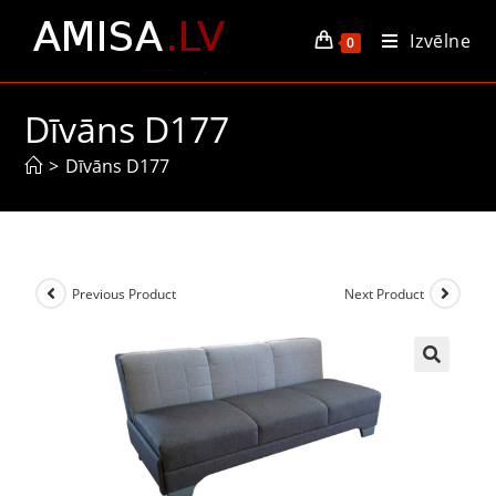
Izvēlne
0
Dīvāns D177
>
Dīvāns D177
Previous Product
Next Product