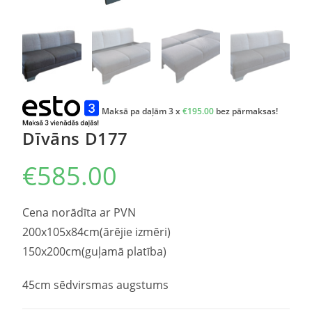
Maksā pa daļām 3 x
€
195.00
bez pārmaksas!
Dīvāns D177
€
585.00
Cena norādīta ar PVN
200x105x84cm(ārējie izmēri)
150x200cm(guļamā platība)
45cm sēdvirsmas augstums