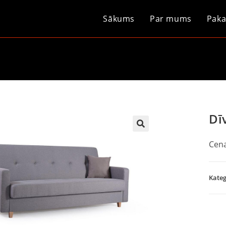
Sākums
Par mums
Paka
Dī
Cena
Kateg