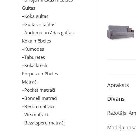
Gultas
–Koka gultas
–Gultas – tahtas
–Auduma un ādas gultas
Koka mēbeles
–Kumodes
–Taburetes
–Koka krēsli
Korpusa mēbeles
Matrači
Apraksts
–Pocket matrači
–Bonnell matrači
Dīvāns
–Bērnu matrači
Ražotājs: Am
–Virsmatrači
–Bezatsperu matrači
Modeļa nos