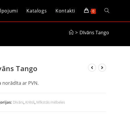
lpojumi
Katalogs
Kontakti
0
>
Dīvāns Tango
vāns Tango
 norādīta ar PVN.
orijas:
Dīvāni
,
Krēsli
,
Mīkstās mēbeles