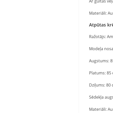
Ar gultas veļ
Materiāli: 
Atpūtas kr
Ražotājs: Am
Modeļa nos
Augstums: 8
Platums: 85
Dziļums: 80
Sēdekļa aug
Materiāli: 