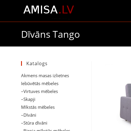
Dīvāns Tango
Katalogs
Akmens masas izlietnes
Iebūvētās mēbeles
–Virtuves mēbeles
–Skapji
Mīkstās mēbeles
–Dīvāni
–Stūra dīvāni
–Biroja mīkstās mēbeles