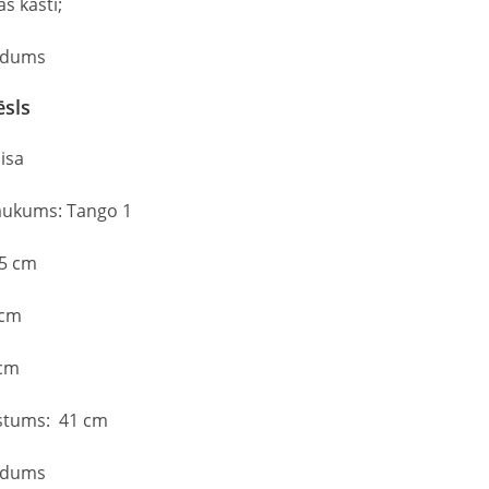
as kasti;
Audums
ēsls
isa
aukums: Tango 1
5 cm
 cm
 cm
stums: 41 cm
Audums