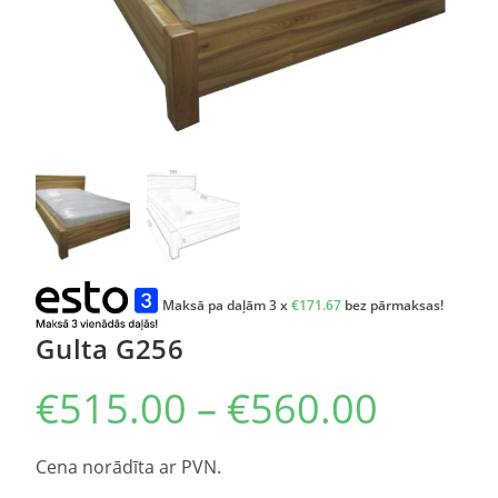
Maksā pa daļām 3 x
€
171.67
bez pārmaksas!
Gulta G256
€
515.00
–
€
560.00
Cena norādīta ar PVN.