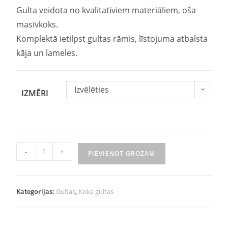
Gulta veidota no kvalitatīviem materiāliem, oša
masīvkoks.
Komplektā ietilpst gultas rāmis, līstojuma atbalsta
kāja un lameles.
Izvēlēties
IZMĒRI
-
+
PIEVIENOT GROZAM
Kategorijas:
Gultas
,
Koka gultas