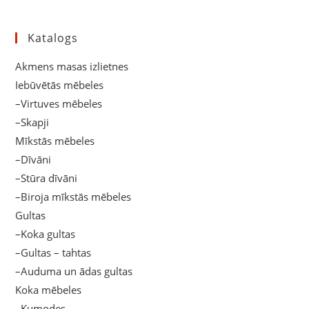
Katalogs
Akmens masas izlietnes
Iebūvētās mēbeles
–Virtuves mēbeles
–Skapji
Mīkstās mēbeles
–Dīvāni
–Stūra dīvāni
–Biroja mīkstās mēbeles
Gultas
–Koka gultas
–Gultas – tahtas
–Auduma un ādas gultas
Koka mēbeles
–Kumodes