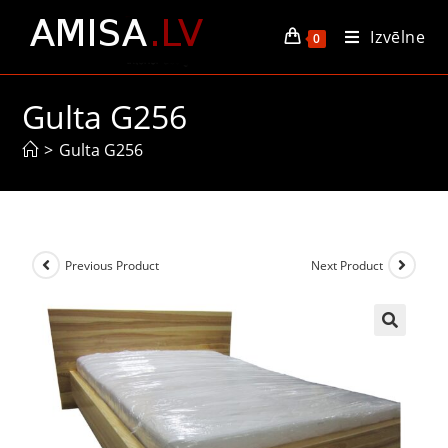
Izvēlne
0
Gulta G256
>
Gulta G256
Previous Product
Next Product