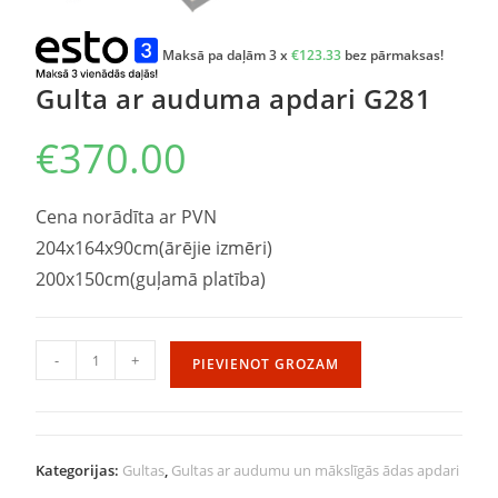
Maksā pa daļām 3 x
€
123.33
bez pārmaksas!
Gulta ar auduma apdari G281
€
370.00
Cena norādīta ar PVN
204x164x90cm(ārējie izmēri)
200x150cm(guļamā platība)
-
+
PIEVIENOT GROZAM
Kategorijas:
Gultas
,
Gultas ar audumu un mākslīgās ādas apdari