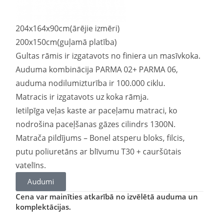
204x164x90cm(ārējie izmēri)
200x150cm(guļamā platība)
Gultas rāmis ir izgatavots no finiera un masīvkoka.
Auduma kombinācija PARMA 02+ PARMA 06,
auduma nodilumizturība ir 100.000 ciklu.
Matracis ir izgatavots uz koka rāmja.
Ietilpīga veļas kaste ar paceļamu matraci, ko
nodrošina paceļšanas gāzes cilindrs 1300N.
Matrača pildījums – Bonel atsperu bloks, filcis,
putu poliuretāns ar blīvumu T30 + cauršūtais
vatelīns.
Audumi
Cena var mainīties atkarībā no izvēlētā auduma un
komplektācijas.