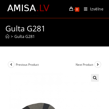
Izvēlne
0
Gulta G281
>
Gulta G281
Previous Product
Next Product