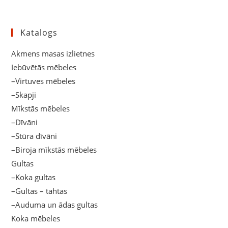
Katalogs
Akmens masas izlietnes
Iebūvētās mēbeles
–Virtuves mēbeles
–Skapji
Mīkstās mēbeles
–Dīvāni
–Stūra dīvāni
–Biroja mīkstās mēbeles
Gultas
–Koka gultas
–Gultas – tahtas
–Auduma un ādas gultas
Koka mēbeles