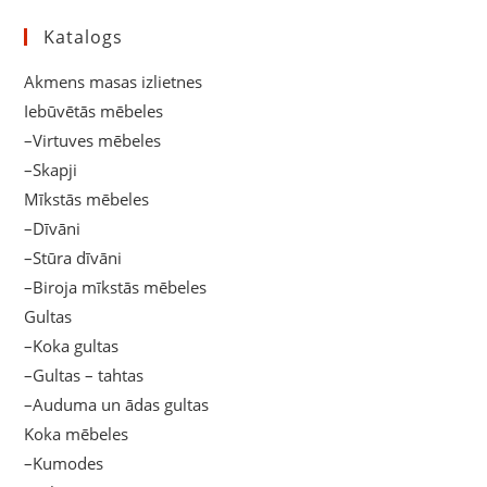
Katalogs
Akmens masas izlietnes
Iebūvētās mēbeles
–Virtuves mēbeles
–Skapji
Mīkstās mēbeles
–Dīvāni
–Stūra dīvāni
–Biroja mīkstās mēbeles
Gultas
–Koka gultas
–Gultas – tahtas
–Auduma un ādas gultas
Koka mēbeles
–Kumodes