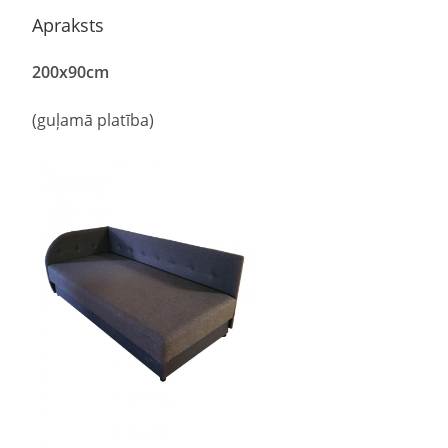
Apraksts
200
x
90
cm
(guļamā platība)