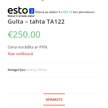
Maksā pa daļām 3 x
€
83.33
bez pārmaksas!
Gulta – tahta TA122
€
250.00
Cena norādīta ar PVN.
Nav noliktavā
Kategorijas:
Gultas
,
Tahtas
APRAKSTS