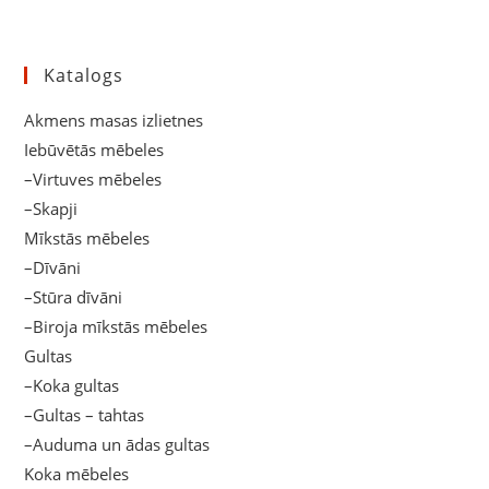
Katalogs
Akmens masas izlietnes
Iebūvētās mēbeles
–Virtuves mēbeles
–Skapji
Mīkstās mēbeles
–Dīvāni
–Stūra dīvāni
–Biroja mīkstās mēbeles
Gultas
–Koka gultas
–Gultas – tahtas
–Auduma un ādas gultas
Koka mēbeles