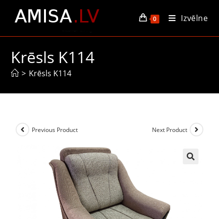
Izvēlne
0
Krēsls K114
>
Krēsls K114
Previous Product
Next Product