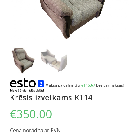
Maksā pa daļām 3 x
€
116.67
bez pārmaksas!
Krēsls izvelkams K114
€
350.00
Cena norādīta ar PVN.