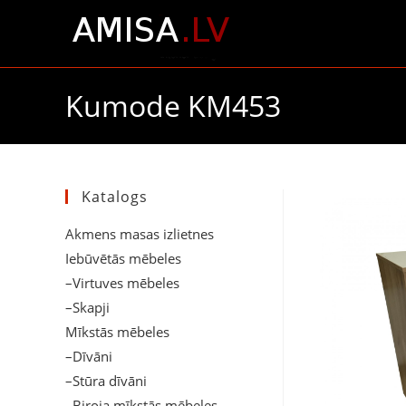
Kumode KM453
Katalogs
Akmens masas izlietnes
Iebūvētās mēbeles
–Virtuves mēbeles
–Skapji
Mīkstās mēbeles
–Dīvāni
–Stūra dīvāni
–Biroja mīkstās mēbeles