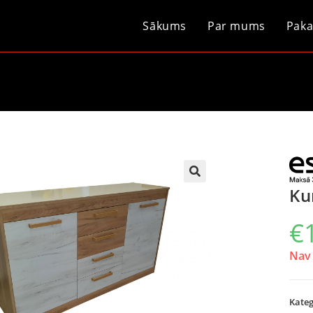
Sākums
Par mums
Paka
Ku
€
Nav 
Kateg