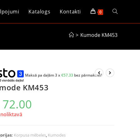
lpojumi
Katalogs
Kontakti
0
>
Kumode KM453
Maksā pa daļām 3 x
€
57.33
bez pārmaksas!
mode KM453
172.00
noliktavā
orijas:
Korpusa mēbeles
,
Kumodes