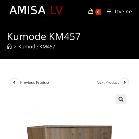
Izvēlne
0
Kumode KM457
>
Kumode KM457
Previous Product
Next Product