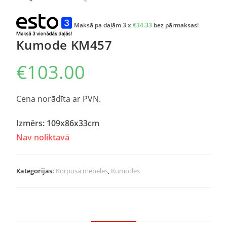
Maksā pa daļām 3 x
€
34.33
bez pārmaksas!
Kumode KM457
€
103.00
Cena norādīta ar PVN.
Izmērs: 109x86x33cm
Nav noliktavā
Kategorijas:
Korpusa mēbeles
,
Kumodes