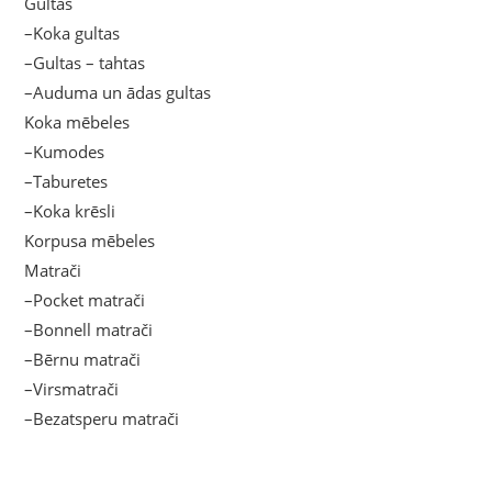
Gultas
–Koka gultas
–Gultas – tahtas
–Auduma un ādas gultas
Koka mēbeles
–Kumodes
–Taburetes
–Koka krēsli
Korpusa mēbeles
Matrači
–Pocket matrači
–Bonnell matrači
–Bērnu matrači
–Virsmatrači
–Bezatsperu matrači