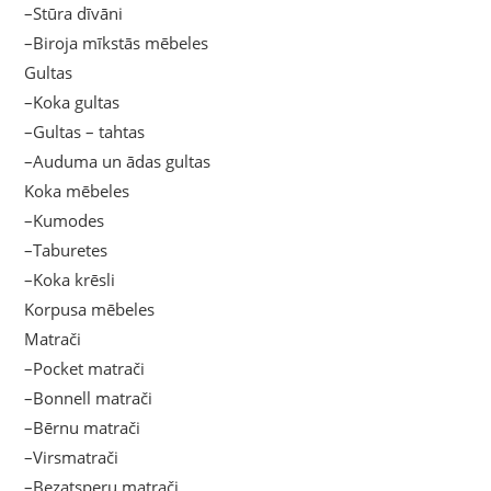
–Stūra dīvāni
–Biroja mīkstās mēbeles
Gultas
–Koka gultas
–Gultas – tahtas
–Auduma un ādas gultas
Koka mēbeles
–Kumodes
–Taburetes
–Koka krēsli
Korpusa mēbeles
Matrači
–Pocket matrači
–Bonnell matrači
–Bērnu matrači
–Virsmatrači
–Bezatsperu matrači