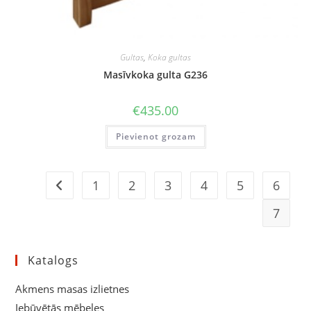
Gultas
,
Koka gultas
Masīvkoka gulta G236
€
435.00
Pievienot grozam
1
2
3
4
5
6
7
Katalogs
Akmens masas izlietnes
Iebūvētās mēbeles