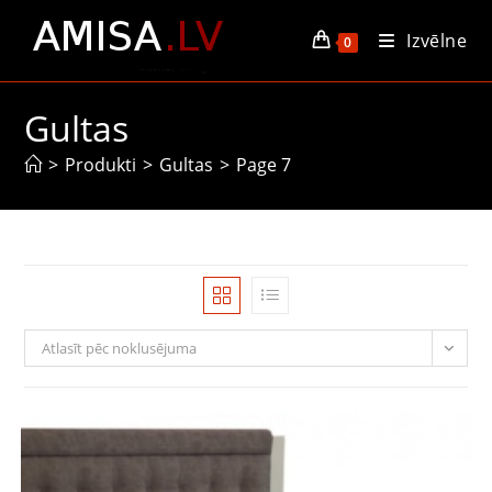
Skip
Izvēlne
to
0
content
Gultas
>
Produkti
>
Gultas
>
Page 7
Atlasīt pēc noklusējuma