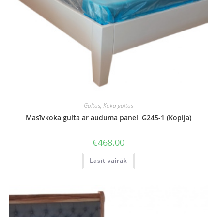
Gultas
,
Koka gultas
Masīvkoka gulta ar auduma paneli G245-1 (Kopija)
€
468.00
Lasīt vairāk