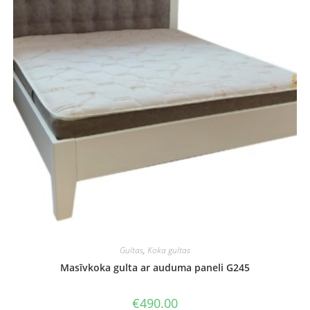
Gultas
,
Koka gultas
Masīvkoka gulta ar auduma paneli G245
€
490.00