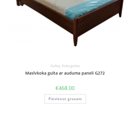
Gultas
,
Koka gultas
Masīvkoka gulta ar auduma paneli G272
€
468.00
Pievienot grozam