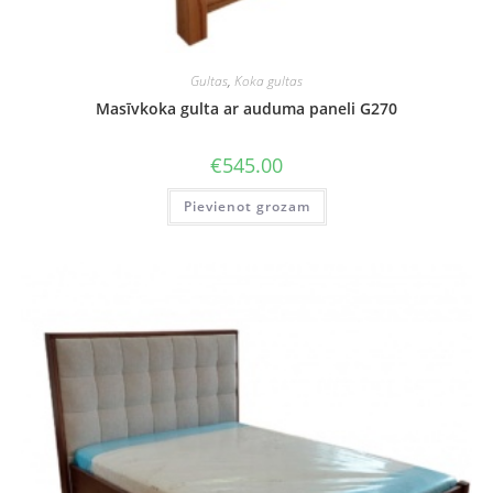
Gultas
,
Koka gultas
Masīvkoka gulta ar auduma paneli G270
€
545.00
Pievienot grozam