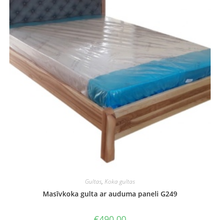
Gultas
,
Koka gultas
Masīvkoka gulta ar auduma paneli G249
€
490.00