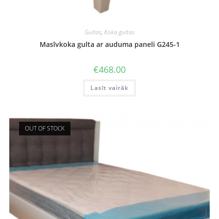
Gultas
,
Koka gultas
Masīvkoka gulta ar auduma paneli G245-1
€
468.00
Lasīt vairāk
OUT OF STOCK