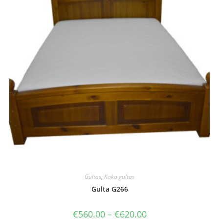
Gultas
,
Koka gultas
Gulta G266
Price
€
560.00
–
€
620.00