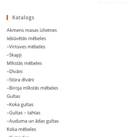
Katalogs
Akmens masas izlietnes
Iebūvētās mēbeles
–Virtuves mēbeles
–Skapji
Mīkstās mēbeles
–Dīvāni
–Stūra dīvāni
–Biroja mīkstās mēbeles
Gultas
–Koka gultas
–Gultas – tahtas
–Auduma un ādas gultas
Koka mēbeles