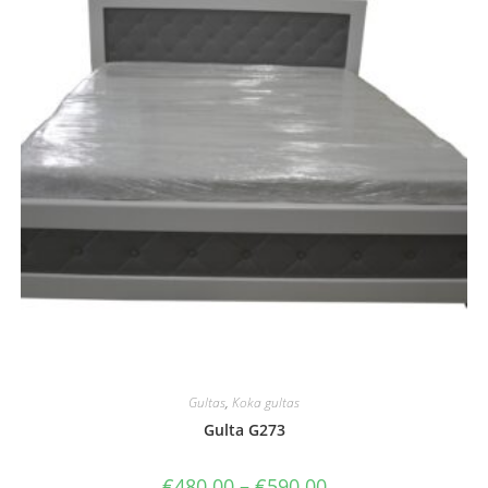
Gultas
,
Koka gultas
Gulta G273
Price
€
480.00
–
€
590.00