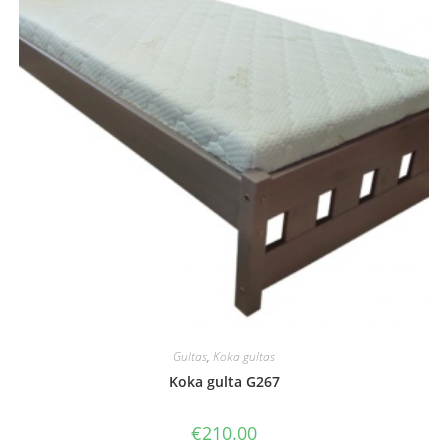
Gultas
,
Koka gultas
Koka gulta G267
€
210.00