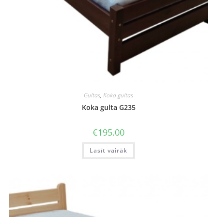
Gultas
,
Koka gultas
Koka gulta G235
€
195.00
Lasīt vairāk