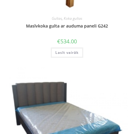
Gultas
,
Koka gultas
Masīvkoka gulta ar auduma paneli G242
€
534.00
Lasīt vairāk