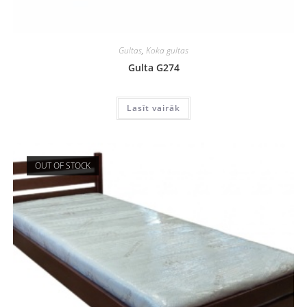
Gultas
,
Koka gultas
Gulta G274
Lasīt vairāk
OUT OF STOCK