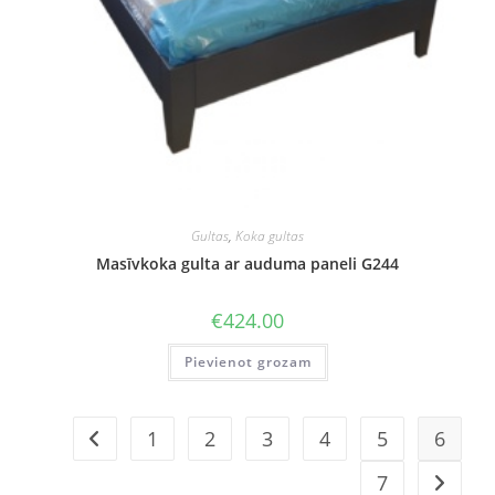
Gultas
,
Koka gultas
Masīvkoka gulta ar auduma paneli G244
€
424.00
Pievienot grozam
1
2
3
4
5
6
7