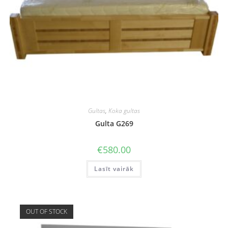
Gultas
,
Koka gultas
Gulta G269
€
580.00
Lasīt vairāk
OUT OF STOCK