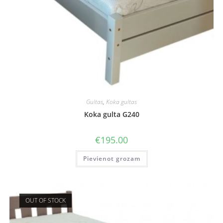
Gultas
,
Koka gultas
Koka gulta G240
€
195.00
Pievienot grozam
OUT OF STOCK