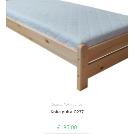
Gultas
,
Koka gultas
Koka gulta G237
€
185.00