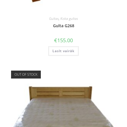
Gultas
,
Koka gultas
Gulta G268
€
155.00
Lasīt vairāk
OUT OF STOCK