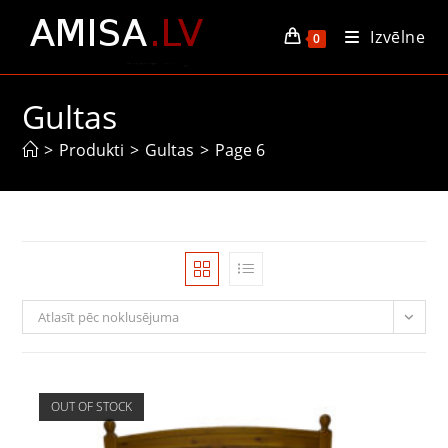
Skip
Izvēlne
to
0
content
Gultas
>
Produkti
>
Gultas
>
Page 6
Atlasīt pēc noklusējuma
OUT OF STOCK