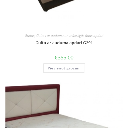
Gultas
,
Gultas ar audumu un mākslīgās ādas apdari
Gulta ar auduma apdari G291
€
355.00
Pievienot grozam