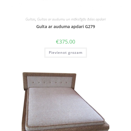
Gultas
,
Gultas ar audumu un mākslīgās ādas apdari
Gulta ar auduma apdari G279
€
375.00
Pievienot grozam