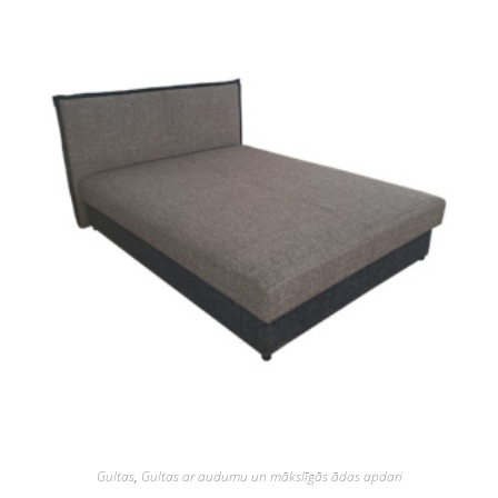
Gultas
,
Gultas ar audumu un mākslīgās ādas apdari