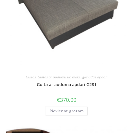
Gultas
,
Gultas ar audumu un mākslīgās ādas apdari
Gulta ar auduma apdari G281
€
370.00
Pievienot grozam