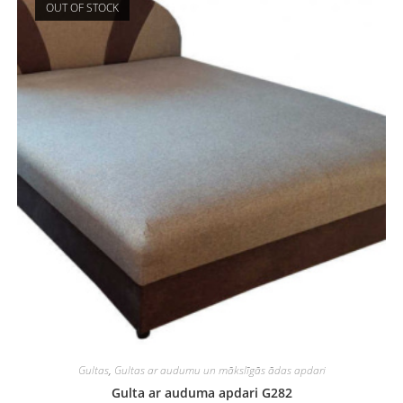
OUT OF STOCK
Gultas
,
Gultas ar audumu un mākslīgās ādas apdari
Gulta ar auduma apdari G282