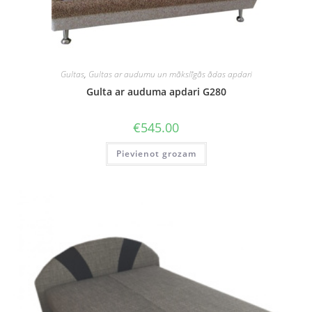
Gultas
,
Gultas ar audumu un mākslīgās ādas apdari
Gulta ar auduma apdari G280
€
545.00
Pievienot grozam