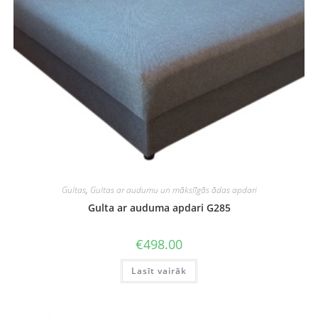
Gultas
,
Gultas ar audumu un mākslīgās ādas apdari
Gulta ar auduma apdari G285
€
498.00
Lasīt vairāk