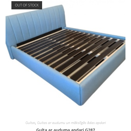
OUT OF STOCK
Gultas
,
Gultas ar audumu un mākslīgās ādas apdari
Gulta ar auduma apdari G287