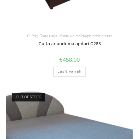
Gultas
,
Gultas ar audumu un mākslīgās ādas apdari
Gulta ar auduma apdari G283
€
458.00
Lasīt vairāk
OUT OF STOCK