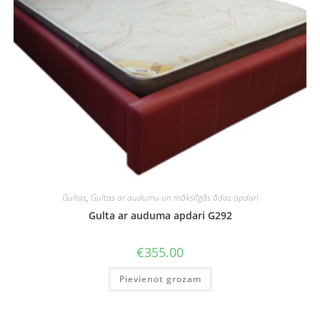
Gultas
,
Gultas ar audumu un mākslīgās ādas apdari
Gulta ar auduma apdari G292
€
355.00
Pievienot grozam