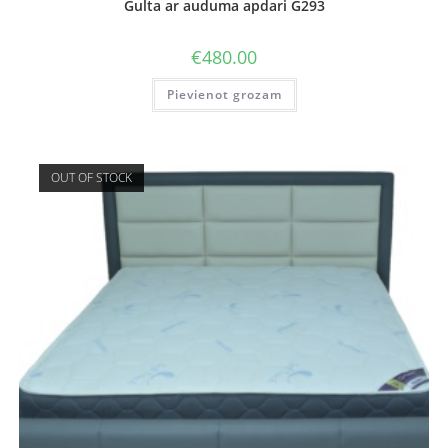
Gulta ar auduma apdari G293
€
480.00
Pievienot grozam
OUT OF STOCK