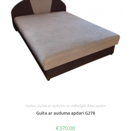
Gultas
,
Gultas ar audumu un mākslīgās ādas apdari
Gulta ar auduma apdari G278
€
370.00