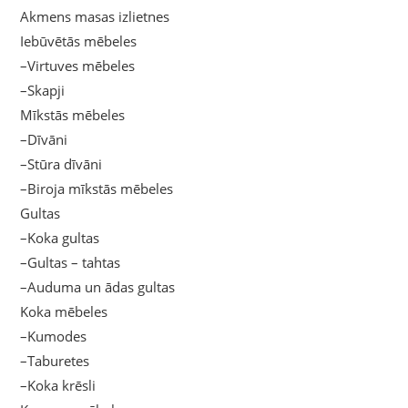
Akmens masas izlietnes
Iebūvētās mēbeles
–Virtuves mēbeles
–Skapji
Mīkstās mēbeles
–Dīvāni
–Stūra dīvāni
–Biroja mīkstās mēbeles
Gultas
–Koka gultas
–Gultas – tahtas
–Auduma un ādas gultas
Koka mēbeles
–Kumodes
–Taburetes
–Koka krēsli