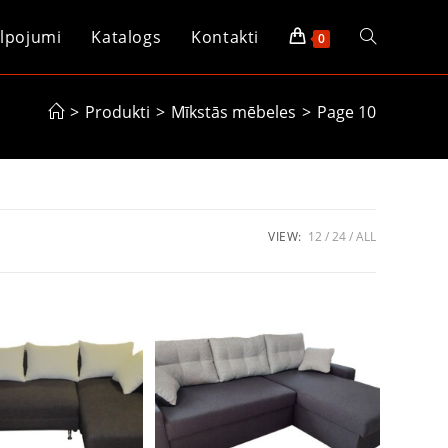
lpojumi
Katalogs
Kontakti
Toggle
0
website
>
Produkti
>
Mīkstās mēbeles
>
Page 10
search
VIEW:
12
24
ALL