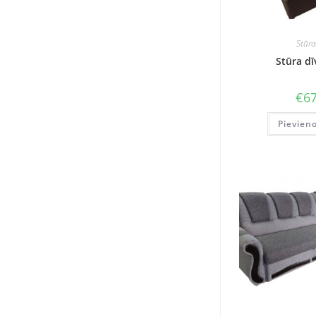
Stūra
Stūra d
€
67
Pievien