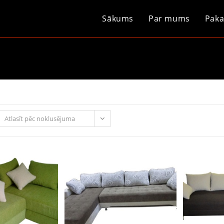
Sākums
Par mums
Paka
Atlasīt pēc noklusējuma