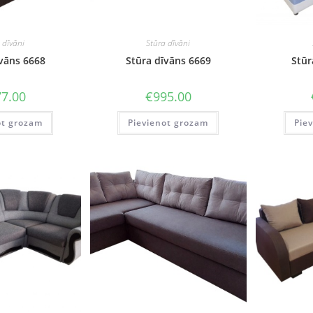
 dīvāni
Stūra dīvāni
īvāns 6668
Stūra dīvāns 6669
Stūr
7.00
€
995.00
ot grozam
Pievienot grozam
Pie