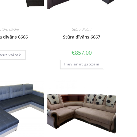
Stūra dīvāni
Stūra dīvāni
a dīvāns 6666
Stūra dīvāns 6667
€
857.00
asīt vairāk
Pievienot grozam