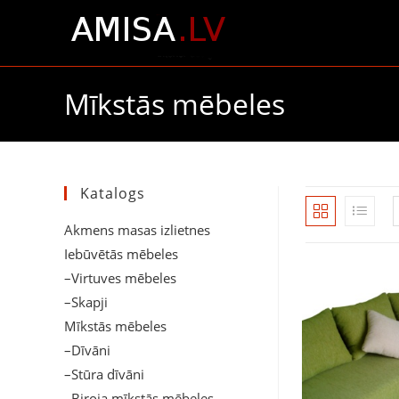
Skip
to
content
Mīkstās mēbeles
Katalogs
Akmens masas izlietnes
Iebūvētās mēbeles
–Virtuves mēbeles
–Skapji
Mīkstās mēbeles
–Dīvāni
–Stūra dīvāni
–Biroja mīkstās mēbeles