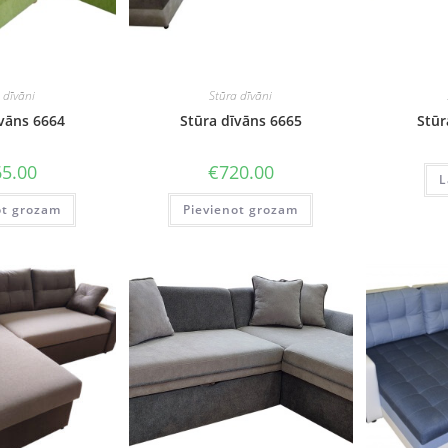
 dīvāni
Stūra dīvāni
īvāns 6664
Stūra dīvāns 6665
Stūr
5.00
€
720.00
L
ot grozam
Pievienot grozam