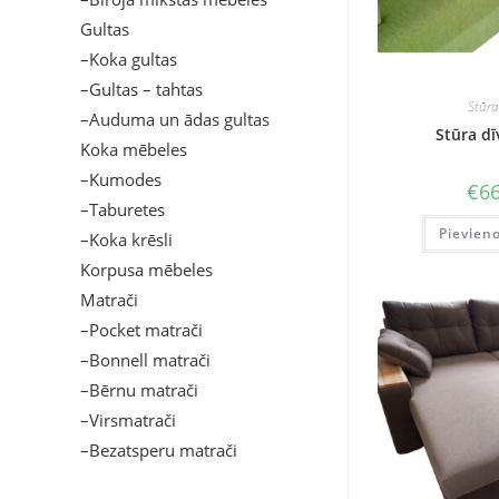
Gultas
–Koka gultas
–Gultas – tahtas
Stūra
–Auduma un ādas gultas
Stūra d
Koka mēbeles
–Kumodes
€
66
–Taburetes
Pievien
–Koka krēsli
Korpusa mēbeles
Matrači
–Pocket matrači
–Bonnell matrači
–Bērnu matrači
–Virsmatrači
–Bezatsperu matrači