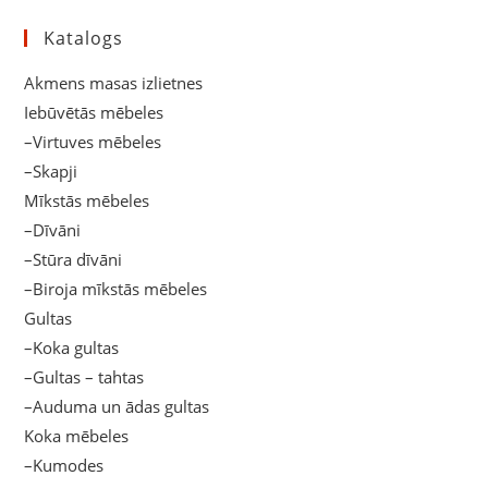
Katalogs
Akmens masas izlietnes
Iebūvētās mēbeles
–Virtuves mēbeles
–Skapji
Mīkstās mēbeles
–Dīvāni
–Stūra dīvāni
–Biroja mīkstās mēbeles
Gultas
–Koka gultas
–Gultas – tahtas
–Auduma un ādas gultas
Koka mēbeles
–Kumodes