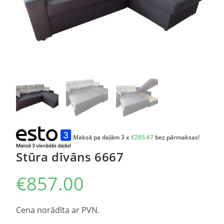
Maksā pa daļām 3 x
€
285.67
bez pārmaksas!
Stūra dīvāns 6667
€
857.00
Cena norādīta ar PVN.