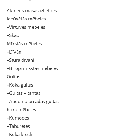
Akmens masas izlietnes
Iebūvētās mēbeles
–Virtuves mēbeles
–Skapji
Mīkstās mēbeles
–Dīvāni
–Stūra dīvāni
–Biroja mīkstās mēbeles
Gultas
–Koka gultas
–Gultas – tahtas
–Auduma un ādas gultas
Koka mēbeles
–Kumodes
–Taburetes
–Koka krēsli