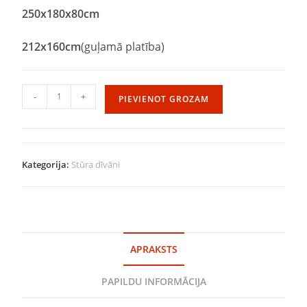
250
x
180
x80cm
212x160cm
(guļamā platība)
-
+
PIEVIENOT GROZAM
Kategorija:
Stūra dīvāni
APRAKSTS
PAPILDU INFORMĀCIJA