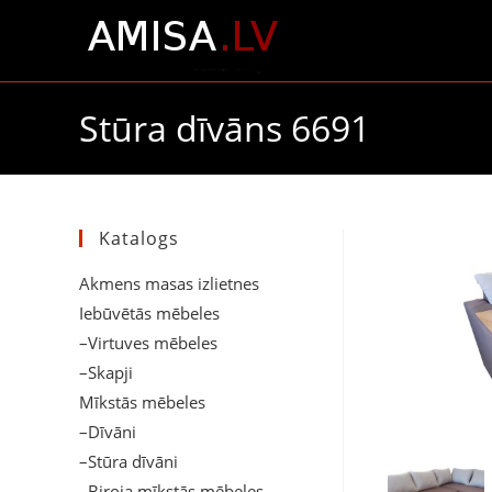
Stūra dīvāns 6691
Katalogs
Akmens masas izlietnes
Iebūvētās mēbeles
–Virtuves mēbeles
–Skapji
Mīkstās mēbeles
–Dīvāni
–Stūra dīvāni
–Biroja mīkstās mēbeles