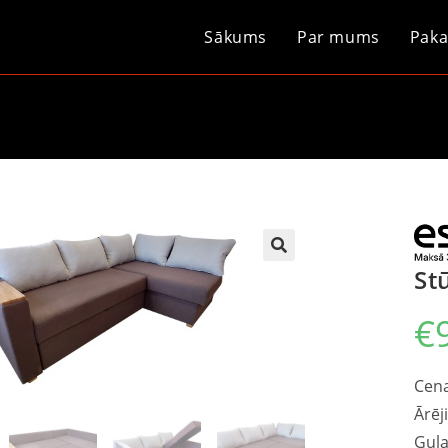
Sākums
Par mums
Paka
St
€
Cena
Ārēj
Guļ