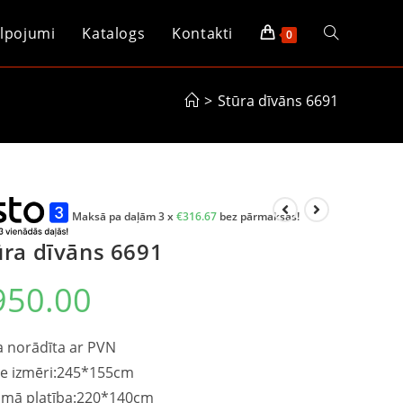
lpojumi
Katalogs
Kontakti
0
>
Stūra dīvāns 6691
Maksā pa daļām 3 x
€
316.67
bez pārmaksas!
ūra dīvāns 6691
950.00
 norādīta ar PVN
ie izmēri:245*155cm
amā platība:220*140cm