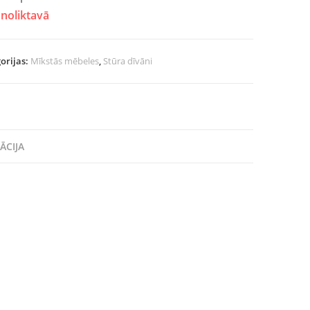
noliktavā
orijas:
Mīkstās mēbeles
,
Stūra dīvāni
ĀCIJA