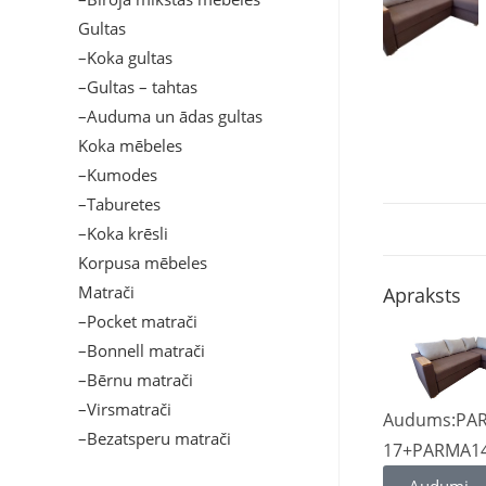
Gultas
–Koka gultas
–Gultas – tahtas
–Auduma un ādas gultas
Koka mēbeles
–Kumodes
–Taburetes
–Koka krēsli
Korpusa mēbeles
Matrači
Apraksts
–Pocket matrači
–Bonnell matrači
–Bērnu matrači
–Virsmatrači
Audums:PA
–Bezatsperu matrači
17+PARMA1
Audumi