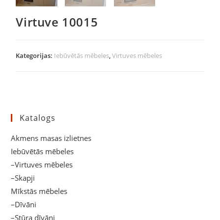
Virtuve 10015
Kategorijas:
Iebūvētās mēbeles
,
Virtuves mēbeles
Katalogs
Akmens masas izlietnes
Iebūvētās mēbeles
–Virtuves mēbeles
–Skapji
Mīkstās mēbeles
–Dīvāni
–Stūra dīvāni