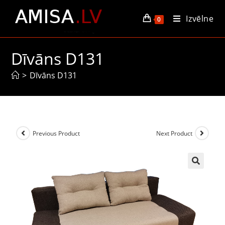
Izvēlne
0
Dīvāns D131
>
Dīvāns D131
Previous Product
Next Product