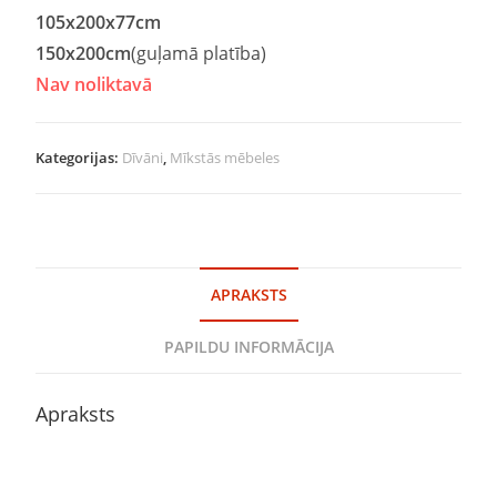
105x200x77cm
150x200cm
(guļamā platība)
Nav noliktavā
Kategorijas:
Dīvāni
,
Mīkstās mēbeles
APRAKSTS
PAPILDU INFORMĀCIJA
Apraksts