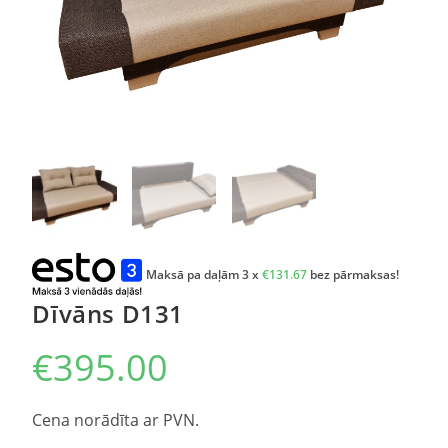
Maksā pa daļām 3 x
€
131.67
bez pārmaksas!
Dīvāns D131
€
395.00
Cena norādīta ar PVN.