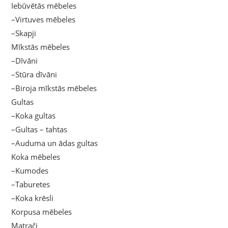
Iebūvētās mēbeles
–Virtuves mēbeles
–Skapji
Mīkstās mēbeles
–Dīvāni
–Stūra dīvāni
–Biroja mīkstās mēbeles
Gultas
–Koka gultas
–Gultas – tahtas
–Auduma un ādas gultas
Koka mēbeles
–Kumodes
–Taburetes
–Koka krēsli
Korpusa mēbeles
Matrači