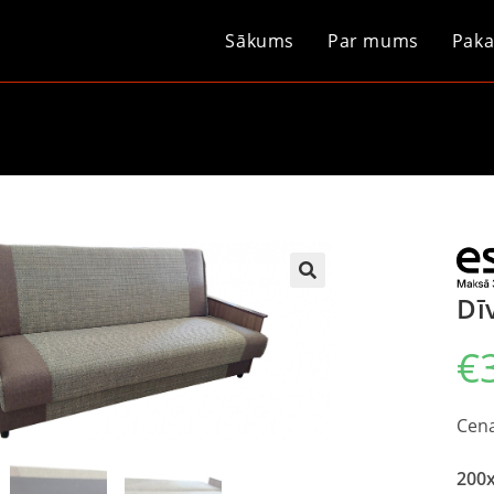
Sākums
Par mums
Paka
Dī
€
Cena
200x