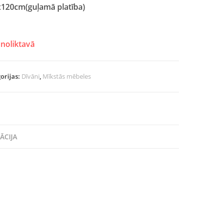
120cm(guļamā platība)
noliktavā
orijas:
Dīvāni
,
Mīkstās mēbeles
ĀCIJA