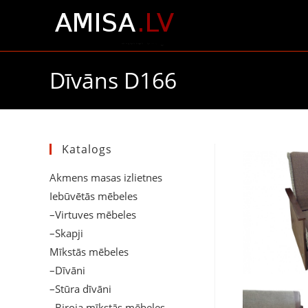
Dīvāns D166
Katalogs
Akmens masas izlietnes
Iebūvētās mēbeles
–Virtuves mēbeles
–Skapji
Mīkstās mēbeles
–Dīvāni
–Stūra dīvāni
–Biroja mīkstās mēbeles