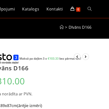
lpojumi
Katalogs
Kontakti
0
>
Dīvāns D166
Maksā pa daļām 3 x
€
103.33
bez pārmaksas!
vāns D166
310.00
 norādīta ar PVN.
89x87cm(ārējie izmēri)