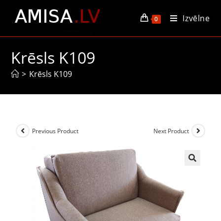
Izvēlne
0
Krēsls K109
>
Krēsls K109
Previous Product
Next Product