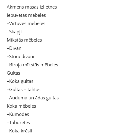
Akmens masas izlietnes
Iebūvētās mēbeles
–Virtuves mēbeles
–Skapji
Mīkstās mēbeles
–Dīvāni
–Stūra dīvāni
–Biroja mīkstās mēbeles
Gultas
–Koka gultas
–Gultas – tahtas
–Auduma un ādas gultas
Koka mēbeles
–Kumodes
–Taburetes
–Koka krēsli