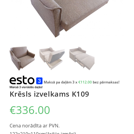
Maksā pa daļām 3 x
€
112.00
bez pārmaksas!
Krēsls izvelkams K109
€
336.00
Cena norādīta ar PVN.
122x210x110cm(ārējie izmēri)