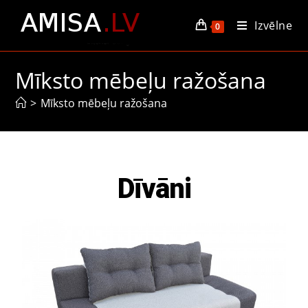
Izvēlne
0
Mīksto mēbeļu ražošana
>
Mīksto mēbeļu ražošana
Dīvāni