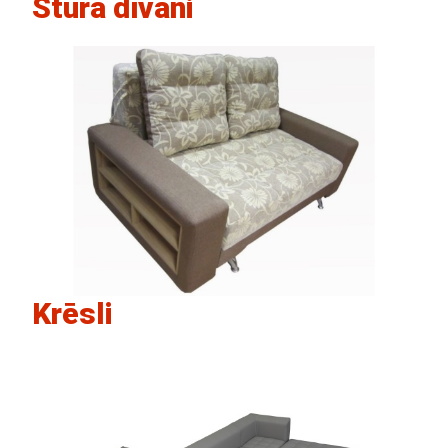
Stūra dīvāni
Krēsli