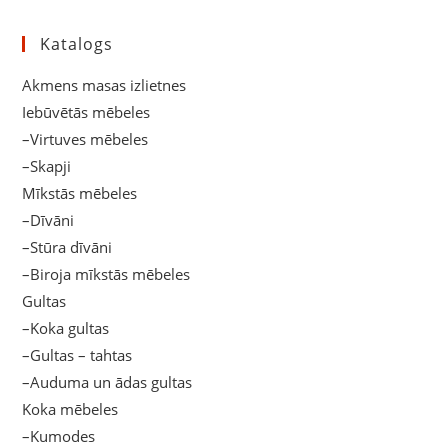
Katalogs
Akmens masas izlietnes
Iebūvētās mēbeles
–Virtuves mēbeles
–Skapji
Mīkstās mēbeles
–Dīvāni
–Stūra dīvāni
–Biroja mīkstās mēbeles
Gultas
–Koka gultas
–Gultas – tahtas
–Auduma un ādas gultas
Koka mēbeles
–Kumodes