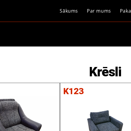
Sākums
Par mums
Paka
Krēsli
K123