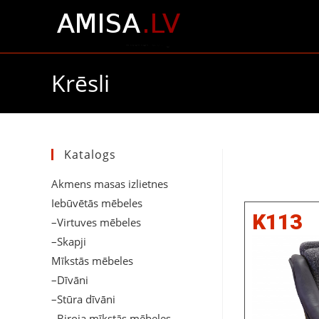
Krēsli
Katalogs
Akmens masas izlietnes
Iebūvētās mēbeles
K113
–Virtuves mēbeles
–Skapji
Mīkstās mēbeles
–Dīvāni
–Stūra dīvāni
–Biroja mīkstās mēbeles