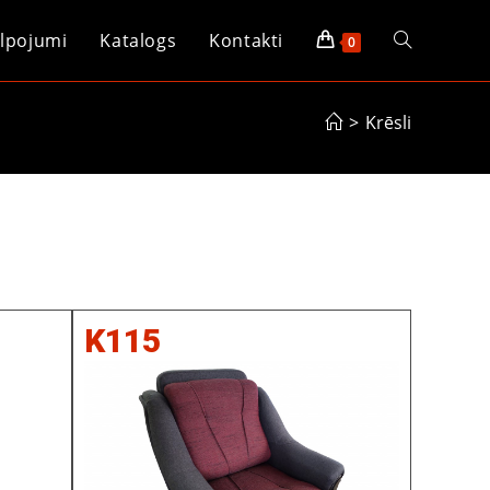
lpojumi
Katalogs
Kontakti
0
>
Krēsli
K115