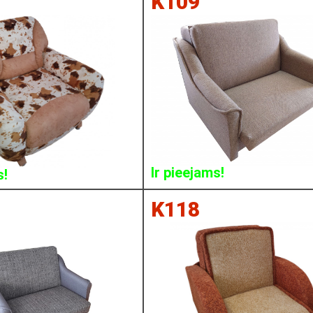
K109
Ir pieejams!
s!
K118