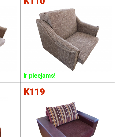
K110
Ir pieejams!
K119