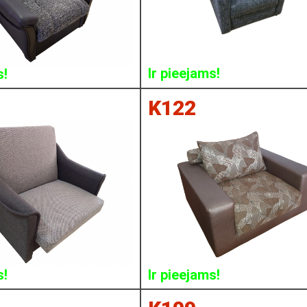
Ir pieejams!
s!
K122
s!
Ir pieejams!