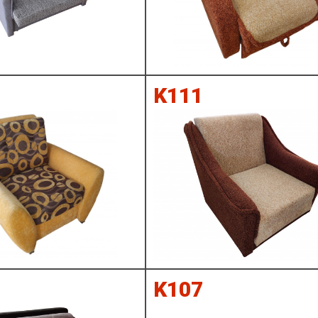
K111
K107