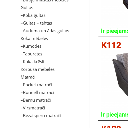
Gultas
–Koka gultas
–Gultas – tahtas
Ir pieejam
–Auduma un ādas gultas
Koka mēbeles
K112
–Kumodes
–Taburetes
–Koka krēsli
Korpusa mēbeles
Matrači
–Pocket matrači
–Bonnell matrači
–Bērnu matrači
–Virsmatrači
Ir pieejam
–Bezatsperu matrači