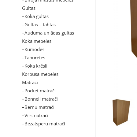
Gultas
–Koka gultas
–Gultas – tahtas
–Auduma un ādas gultas
Koka mēbeles
–Kumodes
–Taburetes
–Koka krēsli
Korpusa mēbeles
Matrači
–Pocket matrači
–Bonnell matrači
–Bērnu matrači
–Virsmatrači
–Bezatsperu matrači