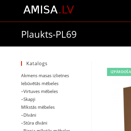
Plaukts-PL69
Katalogs
IZPĀRDOŠA
Akmens masas izlietnes
Iebūvētās mēbeles
–Virtuves mēbeles
–Skapji
Mīkstās mēbeles
–Dīvāni
–Stūra dīvāni
–Biroja mīkstās mēbeles