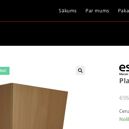
Sākums
Par mums
Paka
NA!
Pl
€
95
Cena
Noli