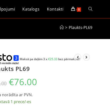
lpojumi
Katalogs
Kontakti
0
>
Plaukts-PL69
Maksā pa daļām 3 x
€
25.33
bez pārmaksas!
aukts PL69
€
76.00
.00
 norādīta ar PVN.
ktavā 1 prece/-es