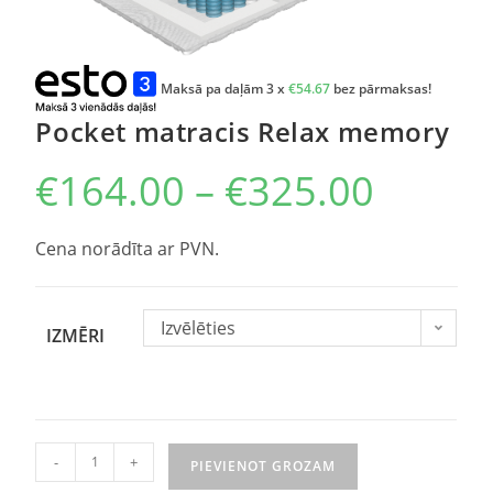
Maksā pa daļām 3 x
€
54.67
bez pārmaksas!
Pocket matracis Relax memory
€
164.00
–
€
325.00
Cena norādīta ar PVN.
Izvēlēties
IZMĒRI
-
+
PIEVIENOT GROZAM