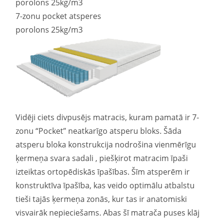
porolons 25kg/m3
7-zonu pocket atsperes
porolons 25kg/m3
Vidēji ciets divpusējs matracis, kuram pamatā ir 7-
zonu “Pocket” neatkarīgo atsperu bloks. Šāda
atsperu bloka konstrukcija nodrošina vienmērīgu
ķermeņa svara sadali , piešķirot matracim īpaši
izteiktas ortopēdiskās īpašības. Šīm atsperēm ir
konstruktīva īpašība, kas veido optimālu atbalstu
tieši tajās ķermeņa zonās, kur tas ir anatomiski
visvairāk nepieciešams. Abas šī matrača puses klāj