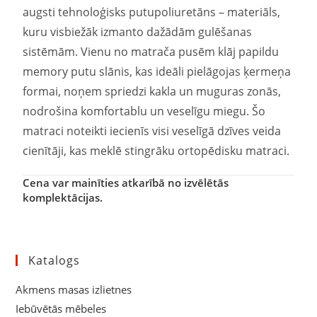
augsti tehnoloģisks putupoliuretāns – materiāls,
kuru visbiežāk izmanto dažādām gulēšanas
sistēmām. Vienu no matrača pusēm klāj papildu
memory putu slānis, kas ideāli pielāgojas ķermeņa
formai, noņem spriedzi kakla un muguras zonās,
nodrošina komfortablu un veselīgu miegu. Šo
matraci noteikti iecienīs visi veselīgā dzīves veida
cienītāji, kas meklē stingrāku ortopēdisku matraci.
Cena var mainīties atkarībā no izvēlētās
komplektācijas.
Katalogs
Akmens masas izlietnes
Iebūvētās mēbeles