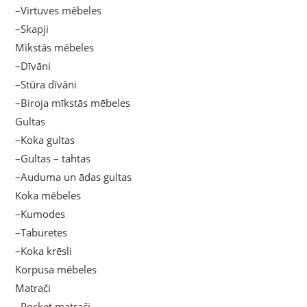
–Virtuves mēbeles
–Skapji
Mīkstās mēbeles
–Dīvāni
–Stūra dīvāni
–Biroja mīkstās mēbeles
Gultas
–Koka gultas
–Gultas – tahtas
–Auduma un ādas gultas
Koka mēbeles
–Kumodes
–Taburetes
–Koka krēsli
Korpusa mēbeles
Matrači
–Pocket matrači