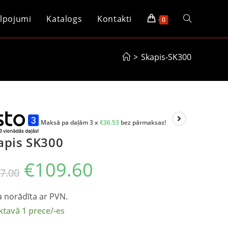
lpojumi
Katalogs
Kontakti
0
>
Skapis-SK300
Maksā pa daļām 3 x
€
36.53
bez pārmaksas!
apis SK300
€
109.60
7.00
 norādīta ar PVN.
ktavā 1 prece/-es