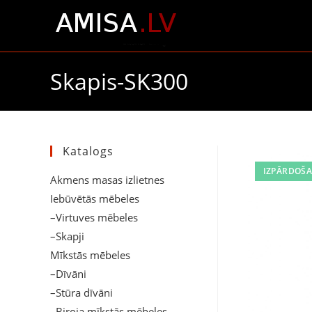
Skapis-SK300
Katalogs
IZPĀRDOŠA
Akmens masas izlietnes
Iebūvētās mēbeles
–Virtuves mēbeles
–Skapji
Mīkstās mēbeles
–Dīvāni
–Stūra dīvāni
–Biroja mīkstās mēbeles