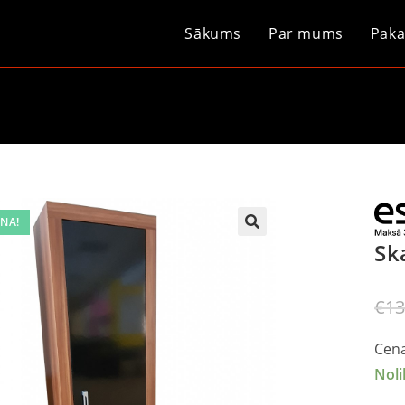
Sākums
Par mums
Paka
NA!
Sk
€
13
Cena
Noli