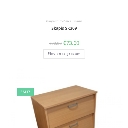
Korpusa mēbeles
,
Skapis
Skapis SK309
Original
Current
€
73.60
€
92.00
price
price
was:
is:
Pievienot grozam
€92.00.
€73.60.
SALE!