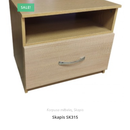
SALE!
Korpusa mēbeles
,
Skapis
Skapis SK315