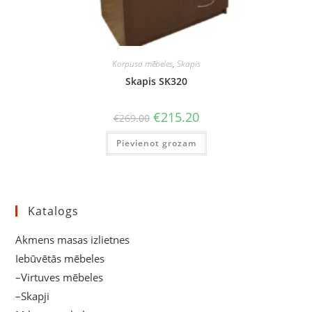
Korpusa mēbeles
,
Skapis
Skapis SK320
Original
Current
€
215.20
€
269.00
price
price
was:
is:
Pievienot grozam
€269.00.
€215.20.
Katalogs
Akmens masas izlietnes
Iebūvētās mēbeles
–Virtuves mēbeles
–Skapji