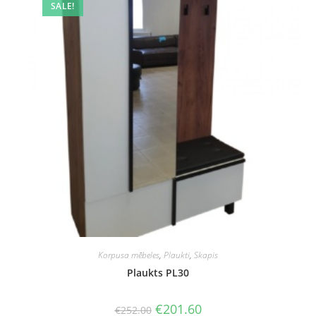
SALE!
Korpusa mēbeles
,
Plaukti
,
Skapis
Plaukts PL30
Original
Current
€
201.60
€
252.00