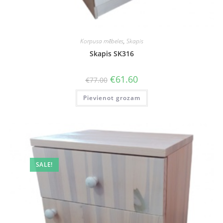
Korpusa mēbeles
,
Skapis
Skapis SK316
Original
Current
€
61.60
€
77.00
price
price
was:
is:
Pievienot grozam
€77.00.
€61.60.
SALE!