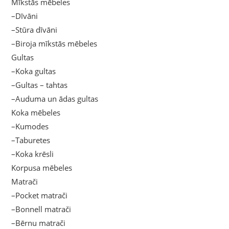
Mīkstās mēbeles
–Dīvāni
–Stūra dīvāni
–Biroja mīkstās mēbeles
Gultas
–Koka gultas
–Gultas – tahtas
–Auduma un ādas gultas
Koka mēbeles
–Kumodes
–Taburetes
–Koka krēsli
Korpusa mēbeles
Matrači
–Pocket matrači
–Bonnell matrači
–Bērnu matrači