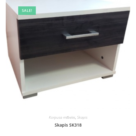
SALE!
Korpusa mēbeles
,
Skapis
Skapis SK318