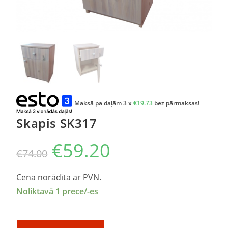
Maksā pa daļām 3 x
€
19.73
bez pārmaksas!
Skapis SK317
€
59.20
€
74.00
Cena norādīta ar PVN.
Noliktavā 1 prece/-es