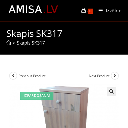
Izvēlne
0
Skapis SK317
>
Skapis SK317
Previous Product
Next Product
IZPĀRDOŠANA!