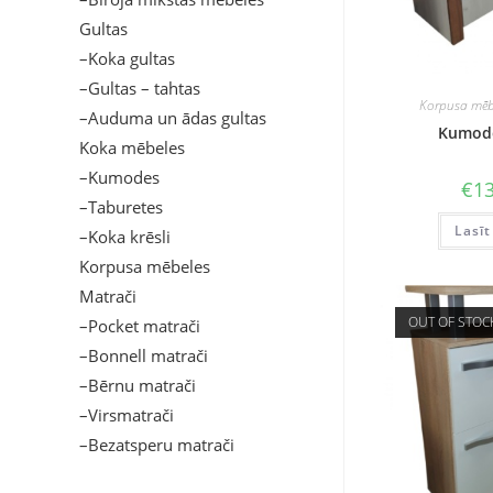
Gultas
–Koka gultas
–Gultas – tahtas
Korpusa mēb
–Auduma un ādas gultas
Kumod
Koka mēbeles
–Kumodes
€
13
–Taburetes
Lasīt
–Koka krēsli
Korpusa mēbeles
Matrači
OUT OF STOC
–Pocket matrači
–Bonnell matrači
–Bērnu matrači
–Virsmatrači
–Bezatsperu matrači