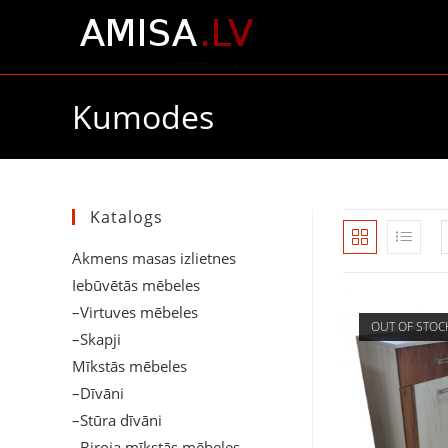
Skip
to
content
Kumodes
Katalogs
Akmens masas izlietnes
Iebūvētās mēbeles
–Virtuves mēbeles
OUT OF STOC
–Skapji
Mīkstās mēbeles
–Dīvāni
–Stūra dīvāni
–Biroja mīkstās mēbeles