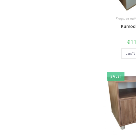
Korpusa mēb
Kumod
€
11
Lasīt
SALE!