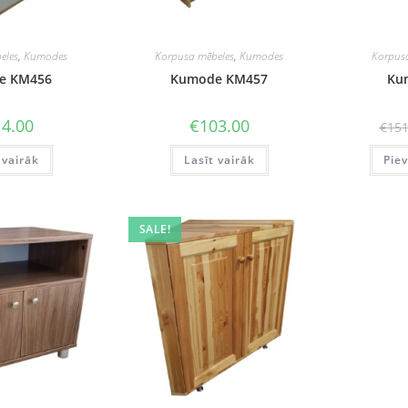
eles
,
Kumodes
Korpusa mēbeles
,
Kumodes
Korpus
e KM456
Kumode KM457
Ku
4.00
€
103.00
€
151
 vairāk
Lasīt vairāk
Pie
SALE!