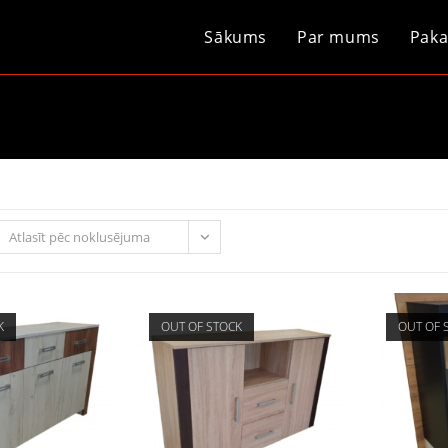
Sākums
Par mums
Paka
Atlasīt pēc noklusējuma
K
OUT OF STOCK
OUT OF 