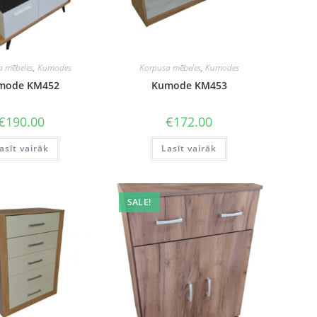
a mēbeles
,
Kumodes
Korpusa mēbeles
,
Kumodes
mode KM452
Kumode KM453
€
190.00
€
172.00
asīt vairāk
Lasīt vairāk
SALE!