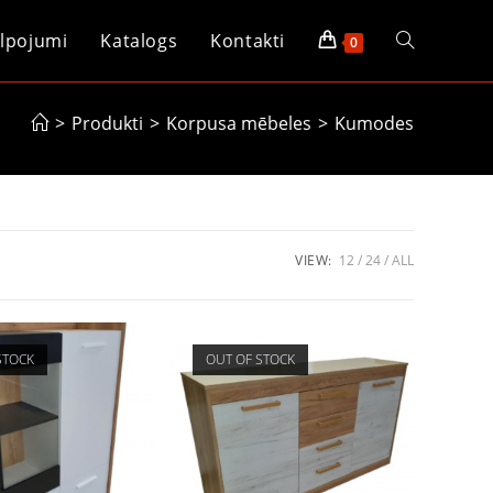
lpojumi
Katalogs
Kontakti
Toggle
0
website
>
Produkti
>
Korpusa mēbeles
>
Kumodes
search
VIEW:
12
24
ALL
STOCK
OUT OF STOCK