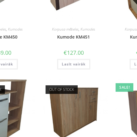
eles
,
Kumodes
Korpusa mēbeles
,
Kumodes
Korpus
e KM450
Kumode KM451
Ku
9.00
€
127.00
 vairāk
Lasīt vairāk
L
SALE!
K
OUT OF STOCK