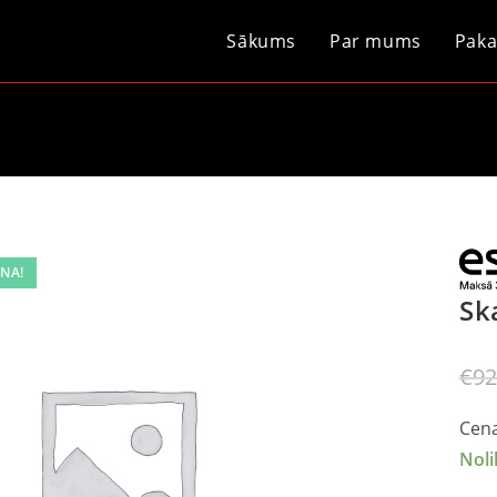
Sākums
Par mums
Paka
NA!
Sk
€
92
Cena
Noli