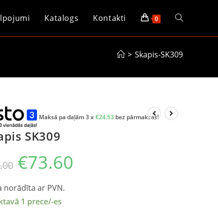
lpojumi
Katalogs
Kontakti
0
>
Skapis-SK309
Maksā pa daļām 3 x
€
24.53
bez pārmaksas!
apis SK309
€
73.60
.00
 norādīta ar PVN.
ktavā 1 prece/-es