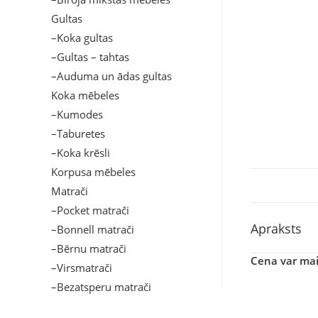
Gultas
–Koka gultas
–Gultas – tahtas
–Auduma un ādas gultas
Koka mēbeles
–Kumodes
–Taburetes
–Koka krēsli
Korpusa mēbeles
Matrači
–Pocket matrači
Apraksts
–Bonnell matrači
–Bērnu matrači
Cena var main
–Virsmatrači
–Bezatsperu matrači