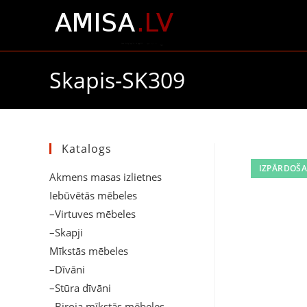
Skapis-SK309
Katalogs
IZPĀRDOŠA
Akmens masas izlietnes
Iebūvētās mēbeles
–Virtuves mēbeles
–Skapji
Mīkstās mēbeles
–Dīvāni
–Stūra dīvāni
–Biroja mīkstās mēbeles