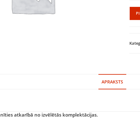
P
Kateg
APRAKSTS
īties atkarībā no izvēlētās komplektācijas.